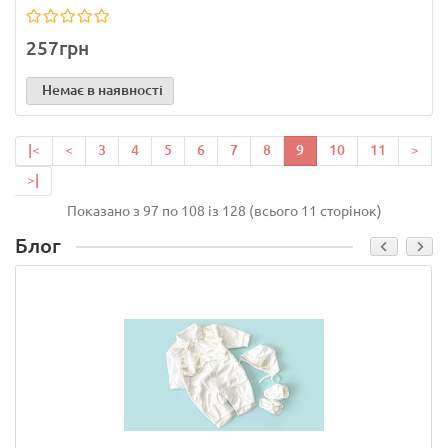
257грн
Немає в наявності
|<
<
3
4
5
6
7
8
9
10
11
>
>|
Показано з 97 по 108 із 128 (всього 11 сторінок)
Блог