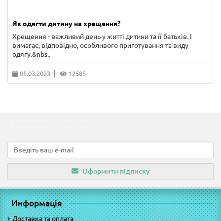
Як одягти дитину на хрещення?
Хрещення - важливий день у житті дитини та її батьків. І
вимагає, відповідно, особливого приготування та виду
одягу.&nbs..
05.03.2023
12585
Підпишіться на наші новини!
Новинки, знижки, пропозиції!
Оформити підписку
Информація
Доставка та оплата