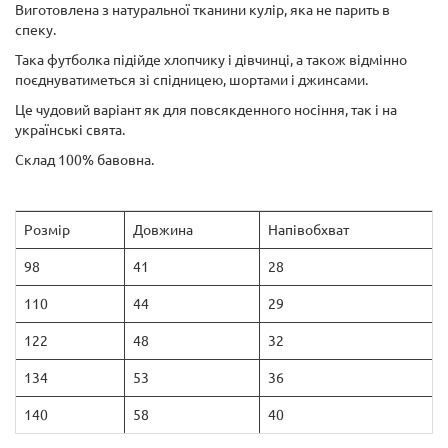
Виготовлена ​​з натуральної тканини кулір, яка не парить в
спеку.
Така футболка підійде хлопчику і дівчинці, а також відмінно
поєднуватиметься зі спідницею, шортами і джинсами.
Це чудовий варіант як для повсякденного носіння, так і на
українські свята.
Склад 100% бавовна.
Розмір
Довжина
Напівобхват
98
41
28
110
44
29
122
48
32
134
53
36
140
58
40