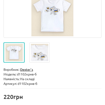
Виробник:
Dexter`s
Модель:
d1102крнв-б
Наявність: На складі
Артикул: d1102крнв-б
220грн