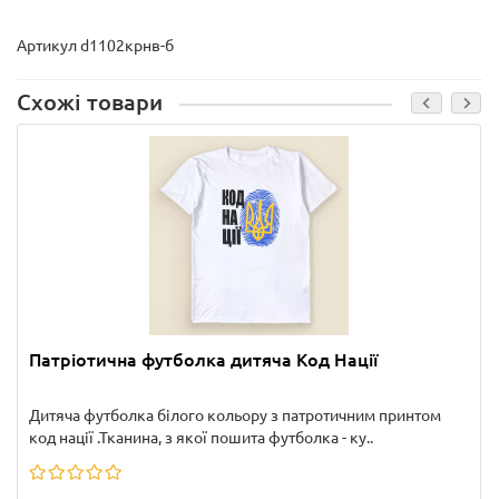
Артикул d1102крнв-б
Схожі товари
Патріотична футболка дитяча Код Нації
Дитяча футболка білого кольору з патротичним принтом
код нації .Тканина, з якої пошита футболка - ку..