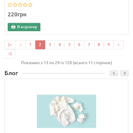
220грн
В корзину
|<
<
1
2
3
4
5
6
7
8
9
>
>|
Показано з 13 по 24 із 128 (всього 11 сторінок)
Блог