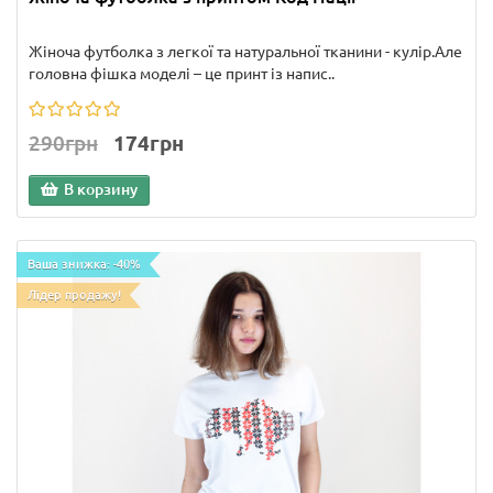
Жіноча футболка з легкої та натуральної тканини - кулір.Але
головна фішка моделі – це принт із напис..
290грн
174грн
В корзину
Ваша знижка: -40%
Лідер продажу!