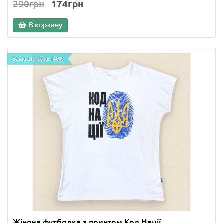
290грн
174грн
В корзину
Ваша знижка: -40%
Жіноча футболка з принтом Код Нації