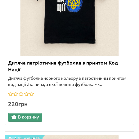
Дитяча патріотична футболка з принтом Код
Нації
Дитяча футболка чорного кольору з патротичним принтом
код нації .Тканина, з якої пошита футболка - к..
220грн
В корзину
Ваша знижка: -40%