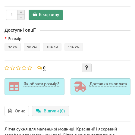
В корзину
Доступні опції
Розмір
92 см
98 см
104 см
116 см
0
Як обрати розмір?
Доставка та оплата
Опис
Відгуки (0)
Літня сукня для маленької модниці. Красивий і яскравий