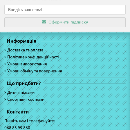
Оформити підписку
Информація
Доставка та оплата
Політика конфіденційності
Умови використання
Умови обміну та повернення
Що придбати?
Дитячі піжами
Спортивні костюми
Контакти
Пишіть нам і телефонуйте:
068 83 99 860