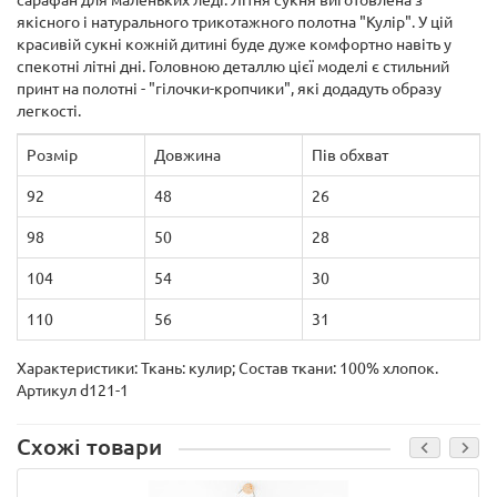
сарафан для маленьких леді. Літня сукня виготовлена з
якісного і натурального трикотажного полотна "Кулір". У цій
красивій сукні кожній дитині буде дуже комфортно навіть у
спекотні літні дні. Головною деталлю цієї моделі є стильний
принт на полотні - "гілочки-кропчики", які додадуть образу
легкості.
Розмір
Довжина
Пів обхват
92
48
26
98
50
28
104
54
30
110
56
31
Характеристики: Ткань: кулир; Состав ткани: 100% хлопок.
Артикул d121-1
Схожі товари