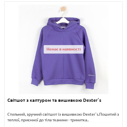
Немає в наявності
Світшот з каптуром та вишивкою Dexter`s
Стильний, зручний світшот із вишивкою Dexter`s.Пошитий з
теплої, приємної до тіла тканини - тринитка..