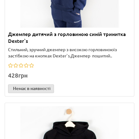
Джемпер дитячий з горловиною синій тринитка
Dexter`s
Стильний, зручний джемпер з високою горловиноюіз
застібкою на кнопках Dexter`s.Джемпер пошитий..
428грн
Немає в наявності