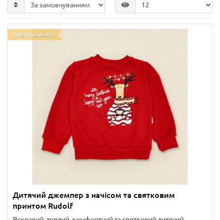
Лідер продажу!
Дитячий джемпер з начісом та святковим
принтом Rudolf
Яскравий, теплий, комфортний та святковий дитячий