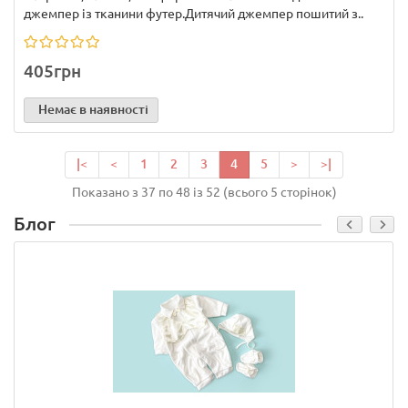
джемпер із тканини футер.Дитячий джемпер пошитий з..
405грн
Немає в наявності
|<
<
1
2
3
4
5
>
>|
Показано з 37 по 48 із 52 (всього 5 сторінок)
Блог