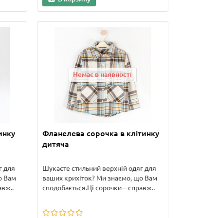
Немає в наявності
инку
Фланелева сорочка в клітинку
дитяча
г для
Шукаєте стильний верхній одяг для
о Вам
ваших крихіток? Ми знаємо, що Вам
авж..
сподобається.Ці сорочки – справж..