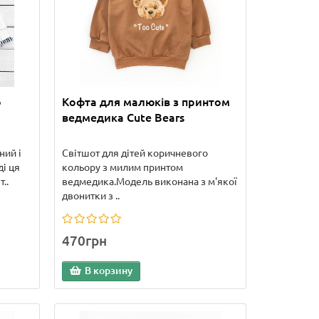
о
Кофта для малюків з принтом
ведмедика Cute Bears
ний і
Світшот для дітей коричневого
і ця
кольору з милим принтом
..
ведмедика.Модель виконана з м'якої
двонитки з ..
470грн
В корзину