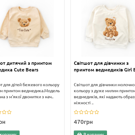
от дитячий з принтом
Світшот для дівчинки з
дика Cute Bears
принтом ведмедиків Girl 
т для дітей бежевого кольору
Світшот для дівчинки молочно
им принтом ведмедика.Модель
кольору з дуже милим принто
на з м'якої двонитки з нач..
ведмедиків, які надають образ
ніжності ..
рн
470грн
 корзину
В корзину