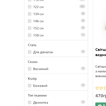
122 см
26
134 см
8
146 см
9
152 см
6
158 см
1
Стать
Світш
Для дівчаток
1
ведме
Сезон
Світшо
Весняний
1
з мил
викона
Колір
Бежевий
1
470г
Тип тканини
Двонитка
1
В