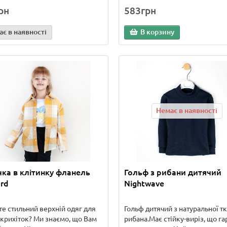
рн
583грн
є в наявності
В корзину
Немає в наявності
ка в клітинку фланель
Гольф з рибани дитячий
rd
Nightwave
е стильний верхній одяг для
Гольф дитячий з натуральної т
крихіток? Ми знаємо, що Вам
рибана.Має стійку-виріз, що га