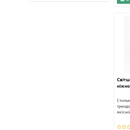
Світш
ніжно
Стильн
трендо
якісної