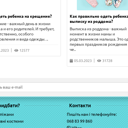
еть ребенка на крещение?
Как правильно одеть ребенка
выписку из роддома?
ие - важный день в жизни
а и его родителей. И требует,
Выписка из роддома - важный
тственно, особого
момент в жизни мамы и
овления и вида одежды. ..
родственников малыша. Это о
первых праздников рождения
че..
.2023
12577
05.03.2023
31728
ридбати?
Контакти
 піжами
Пишіть нам і телефонуйте:
вні костюми
068 83 99 860