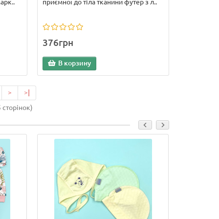
арк..
приємної до тіла тканини футер з л..
376грн
В корзину
>
>|
5 сторінок)