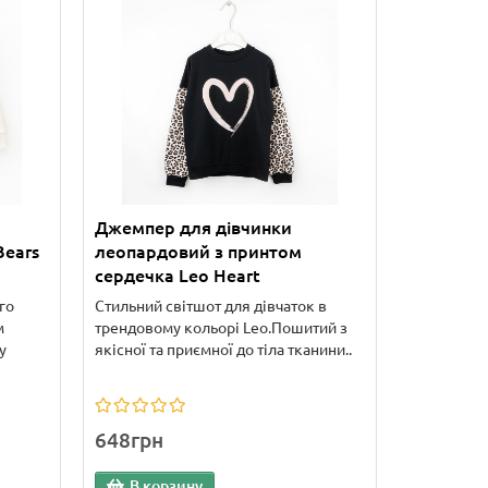
Джемпер для дівчинки
Bears
леопардовий з принтом
сердечка Leo Heart
го
Стильний світшот для дівчаток в
м
трендовому кольорі Leo.Пошитий з
у
якісної та приємної до тіла тканини..
648грн
В корзину