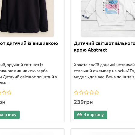
от дитячий із вишивкою
Дитячий світшот вільног
крою Abstract
ий, зручний світшот із
Хочете своїй донечці незвичай
отичною вишивкою герба
стильний джемпер на осінь?Тод
и.Дитячий світшот пошитий з
модель для вас. Вона пошита з т
льн..
рн
239грн
 корзину
В корзину