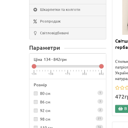
Шкарпетки та колготи
Розпродаж
Світловідбивачі
Світш
Параметри
герба
Ціна
134
-
842
грн
Стильн
патрі
Україн
134
138
175
302
842
натура
Розмір
80 см
1
472г
86 см
3
В
92 см
2
98 см
21
110 см
16