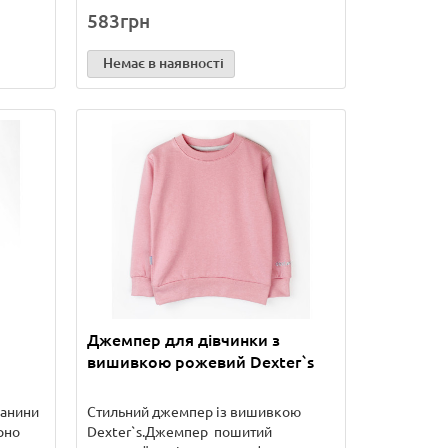
583грн
Немає в наявності
Джемпер для дівчинки з
вишивкою рожевий Dexter`s
канини
Стильний джемпер із вишивкою
рно
Dexter`s.Джемпер пошитий