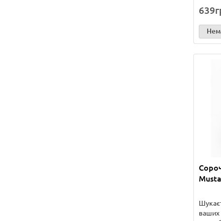
639г
Нема
Сороч
Musta
Шукаєт
ваших 