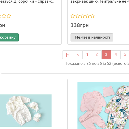
ається.Ці сорочки – справж..
закриває шию.Нейтральне нем
рн
338грн
 корзину
Немає в наявності
|<
<
1
2
3
4
5
Показано з 25 по 36 із 52 (всього 