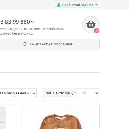
Особистий кабінет
8 83 99 860
Пт з 09:00 до 17:00 Замовлення приймаємо
0
одобово без вихідних.
Комплекти в пологовий
На сторінці: