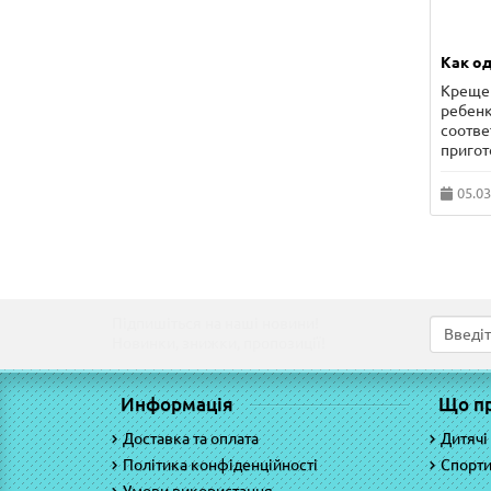
Как од
Крещен
ребенк
соотве
пригот
05.03
Підпишіться на наші новини!
Новинки, знижки, пропозиції!
Информація
Що п
Доставка та оплата
Дитячі
Політика конфіденційності
Спорти