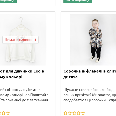
Немає в наявності
от для дівчинки Leo в
Сорочка із фланелі в кліт
му кольорі
дитяча
ий світшот для дівчаток в
Шукаєте стильний верхній одя
вому кольорі Leo.Пошитий з
ваших крихіток? Ми знаємо, щ
 та приємної до тіла тканини..
сподобається.Ці сорочки – спр