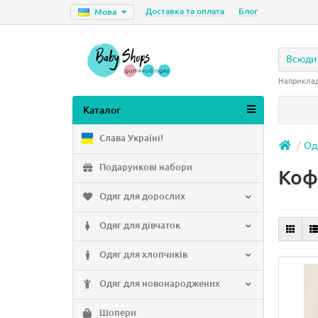
Доставка та оплата
Блог
Мова
Всюди
Наприкла
Каталог
Слава Україні!
Од
Подарункові набори
Коф
Одяг для дорослих
Одяг для дівчаток
Одяг для хлопчиків
Одяг для новонароджених
Шопери