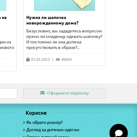
 на
Нужна ли шапочка
Сколько 
новорожденному дома?
новорожд
Безусловно, вы зададитесь вопросом
В этой ста
нужно ли младенцу одевать шапочку?
такое расп
дин из
И постоянно ли она должна
как одеват
 нового
присутствовать в образе?..
волнующие
01.03.2023
40645
10.02.202
Оформити підписку
Корисне
Як обрати розмір?
Догляд за дитячим одягом