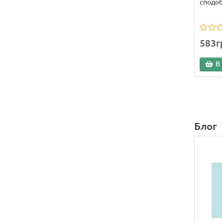
сподоб
583г
В
Блог