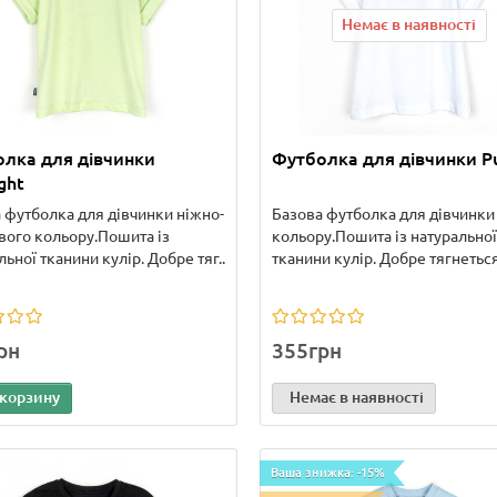
Немає в наявності
лка для дівчинки
Футболка для дівчинки P
ght
 футболка для дівчинки ніжно-
Базова футболка для дівчинки
вого кольору.Пошита із
кольору.Пошита із натуральної
льної тканини кулір. Добре тяг..
тканини кулір. Добре тягнеться
рн
355грн
 корзину
Немає в наявності
Ваша знижка: -15%