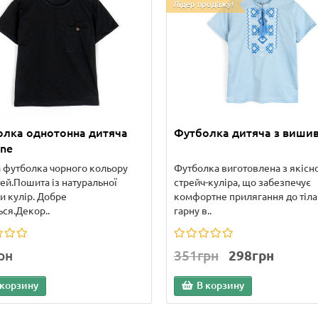
Лідер продажу!
лка однотонна дитяча
Футболка дитяча з виши
ine
 футболка чорного кольору
Футболка виготовлена з якісн
тей.Пошита із натуральної
стрейч-куліра, що забезпечує
и кулір. Добре
комфортне прилягання до тіла
ься.Декор..
гарну в..
рн
351грн
298грн
 корзину
В корзину