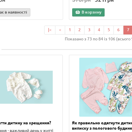
є в наявності
В корзину
|<
<
1
2
3
4
5
6
7
Показано з 73 по 84 із 106 (всього 
гти дитину на хрещення?
Як правильно одягнути дити
виписку з пологового будинк
ня - важливий день у житті