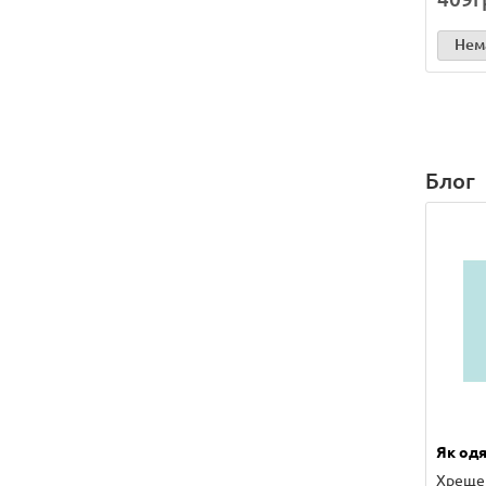
Нема
Блог
Як одя
Хрещен