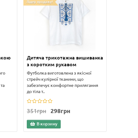
Лідер продажу!
вкою
Дитяча трикотажна вишиванка
з коротким рукавом
ого
Футболка виготовлена з якісної
стрейч кулірної тканини, що
 та
забезпечує комфортне прилягання
до тіла т..
351грн
298грн
В корзину