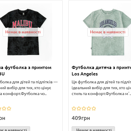
Немає в наявності
Немає в наявності
а футболка з принтом
Футболка дитяча з прин
BU
Los Angeles
болка для дітей та підлітків —
Ця футболка для дітей та підлі
ний вибір для тих, хто цінує
ідеальний вибір для тих, хто ці
та комфорт.Футболка чо..
стиль та комфорт.Футболка мʼ.
рн
409грн
є в наявності
Немає в наявності