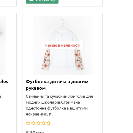
Немає в наявності
eles
Футболка дитяча з довгим
рукавом
з
Стильний та сучасний лонгслів для
модних школярів.Стримана
однотонна футболка з вшитими
яскравими, п..
540грн