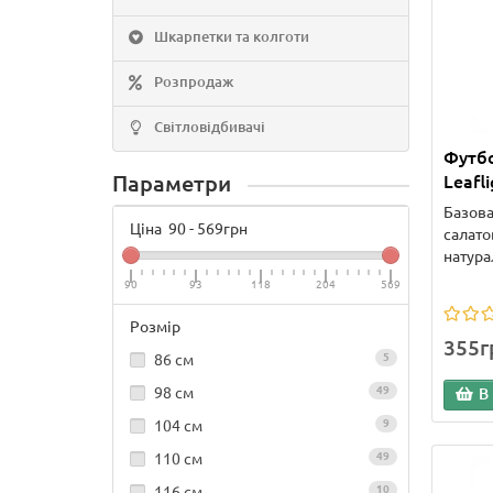
Шкарпетки та колготи
Розпродаж
Світловідбивачі
Футбо
Параметри
Leafli
Базова
Ціна
90
-
569
грн
салато
натура
90
93
118
204
569
Розмір
355г
86 см
5
98 см
49
В
104 см
9
110 см
49
116 см
10