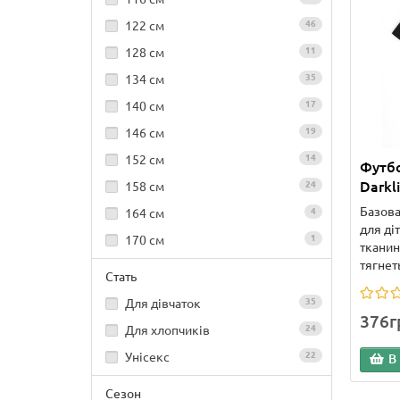
122 см
46
128 см
11
134 см
35
140 см
17
146 см
19
152 см
14
Футбо
Darkl
158 см
24
Базова
164 см
4
для ді
170 см
1
тканин
тягнет
Стать
Для дівчаток
35
376г
Для хлопчиків
24
Унісекс
22
В
Сезон