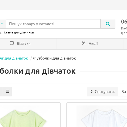
06
Пн-
д:
піжама для дівчинки
ціл
Відгуки
Акції
яг для дівчаток
Футболки для дівчаток
болки для дівчаток
Сортувати: