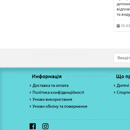
дитини 
відпов
та виду
05.03
Підпишіться на наші новини!
Новинки, знижки, пропозиції!
Информація
Що п
Доставка та оплата
Дитячі
Політика конфіденційності
Спорти
Умови використання
Умови обміну та повернення