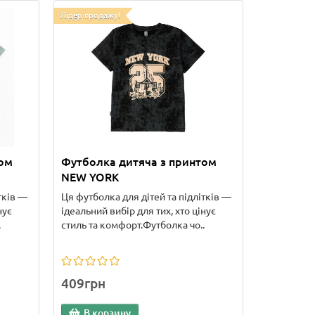
Лідер продажу!
том
Футболка дитяча з принтом
NEW YORK
тків —
Ця футболка для дітей та підлітків —
нує
ідеальний вибір для тих, хто цінує
.
стиль та комфорт.Футболка чо..
409грн
В корзину