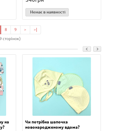
Немає в наявності
8
9
>
>|
9 сторінок)
ну на
Чи потрібна шапочка
Скільки п
у?
новонародженому вдома?
новонаро