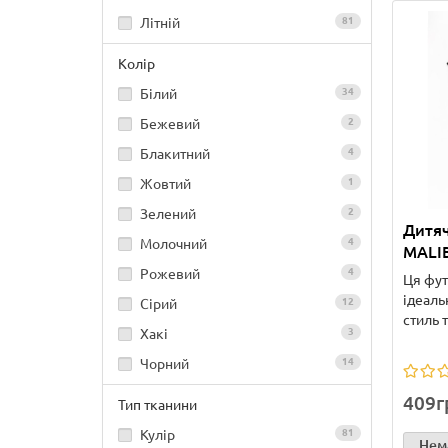
Літній
81
Колір
Білий
34
Бежевий
2
Блакитний
4
Жовтий
1
Зелений
2
Дитяч
Молочний
4
MALI
Рожевий
4
Ця фут
ідеаль
Сірий
12
стиль 
Хакі
3
Чорний
14
409г
Тип тканини
Кулір
81
Нема