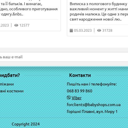
та її батьків. І вимагає,
Виписка з пологового будинку 
ідно, особливого приготування
важливий момент у житті мами
 одягу.&nbs..
родичів малюка. Це одне з пе
свят народження нової лю..
.2023
12577
05.03.2023
31728
ридбати?
Контакти
 піжами
Пишіть нам і телефонуйте:
вні костюми
068 83 99 860
Viber
forclients@babyshops.com.ua
Горішні Плавні, вул. Миру 1
Copyright 2024