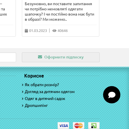
–
Безумовно, ви поставите запитання
У цій стат
 та
чи потрібно немовляті одягати
сорочечка 
рших
шапочку? І чи постійно вона має бути
чого потріб
в образі? Ми можемо..
питання, що
01.03.2023
40646
10.02.202
Оформити підписку
Корисне
Як обрати розмір?
Догляд за дитячим одягом
Одяг в дитячий садок
Дропшипінг