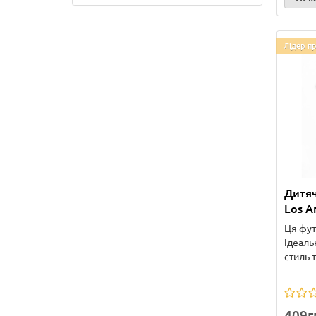
Лідер п
Дитяч
Los A
Ця фут
ідеаль
стиль 
409г