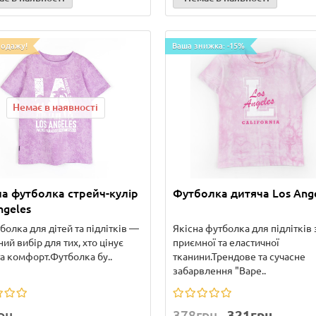
родажу!
Ваша знижка: -15%
Немає в наявності
а футболка стрейч-кулір
Футболка дитяча Los Ang
ngeles
болка для дітей та підлітків —
Якісна футболка для підлітків 
ний вибір для тих, хто цінує
приємної та еластичної
та комфорт.Футболка бу..
тканини.Трендове та сучасне
забарвлення "Варе..
рн
378грн
321грн