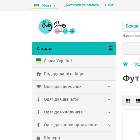
Доставка та оплата
Блог
Мова
Всюди
Наприкла
Каталог
Слава Україні!
Од
Подарункові набори
Фут
Одяг для дорослих
Одяг для дівчаток
Одяг для хлопчиків
Одяг для новонароджених
Шопери