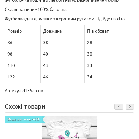
футболочка пошита з легкої і натуральної тканини кулір.
Склад тканини - 100% бавовна.
Футболка для дівчинки з коротким рукавом підійде на літо.
Розмір
Довжина
Пів обхват
86
38
28
98
40
30
110
43
33
122
46
34
Артикул d135ар-нв
Схожі товари
Ваша знижка: -40%