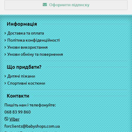
Оформити підписку
Информація
Доставка та оплата
Політика конфіденційності
Умови використання
Умови обміну та повернення
Що придбати?
Дитячі піжами
Спортивні костюми
Контакти
Пишіть нам і телефонуйте:
068 83 99 860
Viber
forclients@babyshops.com.ua