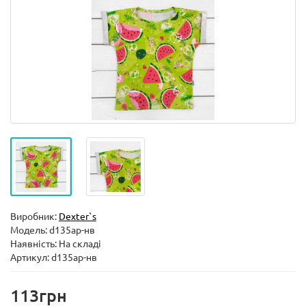
Виробник:
Dexter`s
Модель:
d135ар-нв
Наявність: На складі
Артикул: d135ар-нв
113грн