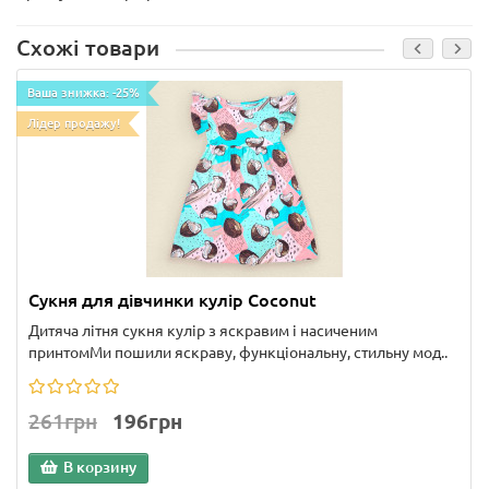
Схожі товари
Ваша знижка: -25%
Лідер продажу!
Сукня для дівчинки кулір Coconut
Дитяча літня сукня кулір з яскравим і насиченим
принтомМи пошили яскраву, функціональну, стильну мод..
261грн
196грн
В корзину