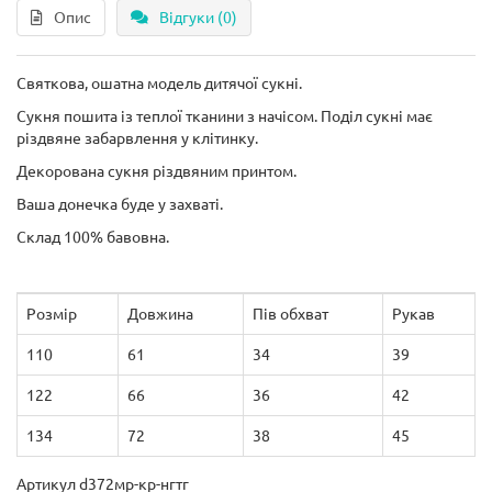
Опис
Відгуки (0)
Святкова, ошатна модель дитячої сукні.
Сукня пошита із теплої тканини з начісом. Поділ сукні має
різдвяне забарвлення у клітинку.
Декорована сукня різдвяним принтом.
Ваша донечка буде у захваті.
Склад 100% бавовна.
Розмір
Довжина
Пів обхват
Рукав
110
61
34
39
122
66
36
42
134
72
38
45
Артикул d372мр-кр-нгтг