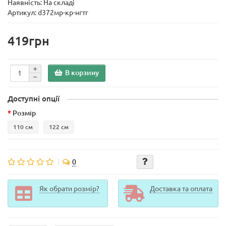
Наявність: На складі
Артикул: d372мр-кр-нгтг
419грн
В корзину
Доступні опції
Розмір
110 см
122 см
0
Як обрати розмір?
Доставка та оплата