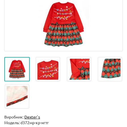
Виробник:
Dexter`s
Модель:
d372мр-кр-нгтг