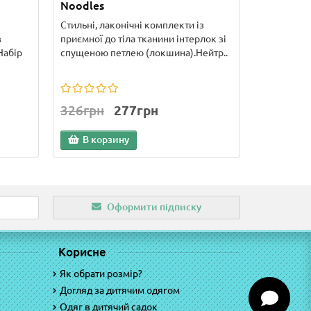
Noodles
Стильні, лаконічні комплекти із
з
приємної до тіла тканини інтерлок зі
Набір
спущеною петлею (локшина).Нейтр..
326грн
277грн
В корзину
Оформити підписку
Корисне
Як обрати розмір?
Догляд за дитячим одягом
Одяг в дитячий садок