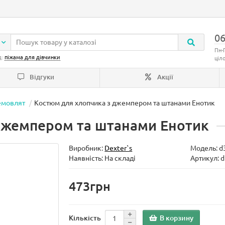
06
Пн-
д:
піжама для дівчинки
ціл
Відгуки
Акції
емовлят
Костюм для хлопчика з джемпером та штанами Енотик
джемпером та штанами Енотик
Виробник:
Dexter`s
Модель:
d
Наявність: На складі
Артикул: 
473грн
В корзину
Кількість