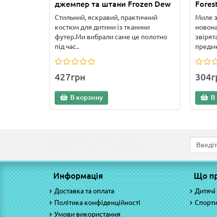
джемпер та штани Frozen Dew
Fores
Стильний, яскравий, практичний
Миле з
костюм для дитини із тканини
новона
футер.Ми вибрали саме це полотно
звірят
під час..
предме
427грн
304г
В корзину
В
Підпишіться на наші новини!
Новинки, знижки, пропозиції!
Информація
Що п
Доставка та оплата
Дитячі
Політика конфіденційності
Спорти
Умови використання