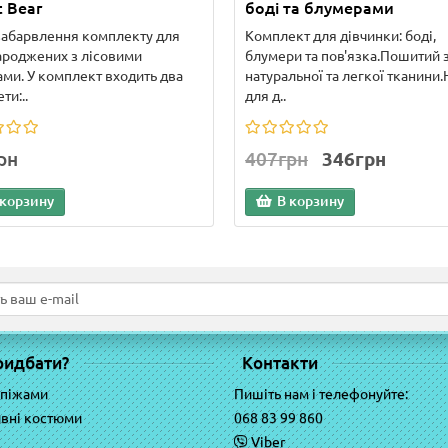
t Bear
боді та блумерами
абарвлення комплекту для
Комплект для дівчинки: боді,
роджених з лісовими
блумери та пов'язка.Пошитий 
ами. У комплект входить два
натуральної та легкої тканини.
ти:..
для д..
рн
407грн
346грн
 корзину
В корзину
ридбати?
Контакти
 піжами
Пишіть нам і телефонуйте:
вні костюми
068 83 99 860
Viber