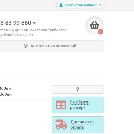
Особистий кабінет
8 83 99 860
Пт з 09:00 до 17:00 Замовлення приймаємо
0
одобово без вихідних.
Комплекти в пологовий
360ен
d360ен
Як обрати
розмір?
Доставка та
оплата