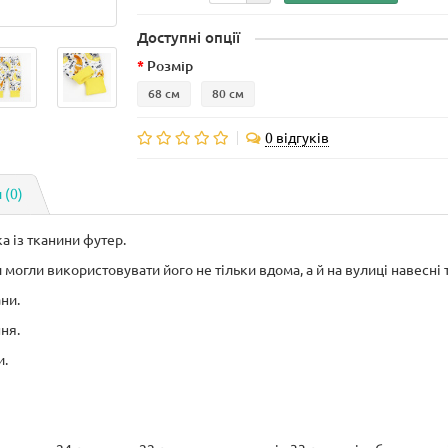
Доступні опції
Розмір
68 см
80 см
0 відгуків
 (0)
а із тканини футер.
могли використовувати його не тільки вдома, а й на вулиці навесні 
ни.
ня.
и.