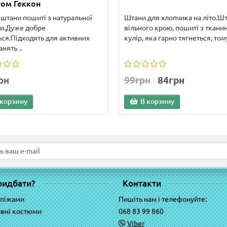
ом Геккон
 штани пошиті з натуральної
Штани для хлопчика на літо.Ш
и.Дуже добре
вільного крою, пошиті з ткани
ься.Підходять для активних
кулір, яка гарно тягнеться, тому
анять ..
рн
99грн
84грн
 корзину
В корзину
ридбати?
Контакти
 піжами
Пишіть нам і телефонуйте:
вні костюми
068 83 99 860
Viber