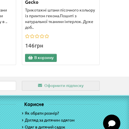
Gecko
тани
Трикотажні штани пісочного кольору
ни
із принтом гекона.Пошиті з
 в ..
натуральної тканини інтерлок. Дуже
доб..
146грн
В корзину
Оформити підписку
Корисне
Як обрати розмір?
Догляд за дитячим одягом
Одяг в дитячий садок