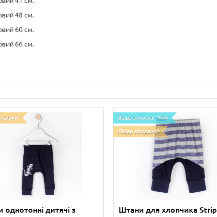
овий 41 см.
овий 48 см.
овий 60 см.
овий 66 см.
родажу!
Ваша знижка: -15%
Лідер продажу!
 однотонні дитячі з
Штани для хлопчика Strip