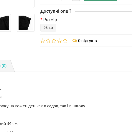
Доступні опції
Розмір
98 см
0 відгуків
 (0)
.
и.
року на кожен день як в садок, так і в школу.
вий 34 см.