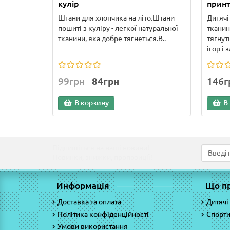
кулір
принт
Штани для хлопчика на літо.Штани
Дитячі
пошиті з куліру - легкої натуральної
тканин
тканини, яка добре тягнеться.В..
тягнут
ігор і з
99грн
84грн
146г
В корзину
В
Підпишіться на наші новини!
Новинки, знижки, пропозиції!
Информація
Що п
Доставка та оплата
Дитячі
Політика конфіденційності
Спорти
Умови використання