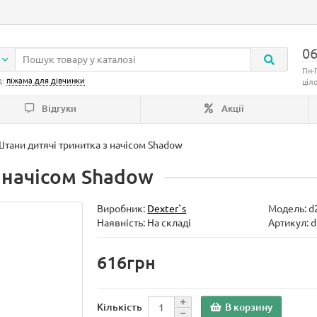
06
Пн-
д:
піжама для дівчинки
ціл
Відгуки
Акції
тани дитячі тринитка з начісом Shadow
 начісом Shadow
Виробник:
Dexter`s
Модель:
d
Наявність: На складі
Артикул: 
616грн
В корзину
Кількість