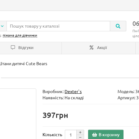
06
Пн-
д:
піжама для дівчинки
ціл
Відгуки
Акції
тани дитячі Cute Bears
Виробник:
Dexter`s
Модель:
3
Наявність: На складі
Артикул: 
397грн
В корзину
Кількість