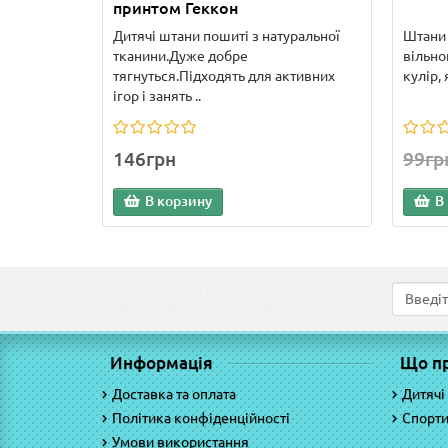
принтом Геккон
Дитячі штани пошиті з натуральної
Штани 
тканини.Дуже добре
вільно
тягнуться.Підходять для активних
кулір, 
ігор і занять ..
146грн
99гр
В корзину
В
Підпишіться на наші новини!
Новинки, знижки, пропозиції!
Информація
Що п
Доставка та оплата
Дитячі
Політика конфіденційності
Спорти
Умови використання