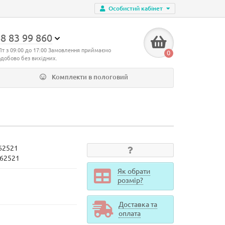
Особистий кабінет
8 83 99 860
Пт з 09:00 до 17:00 Замовлення приймаємо
0
одобово без вихідних.
Комплекти в пологовий
62521
362521
Як обрати
розмір?
Доставка та
оплата