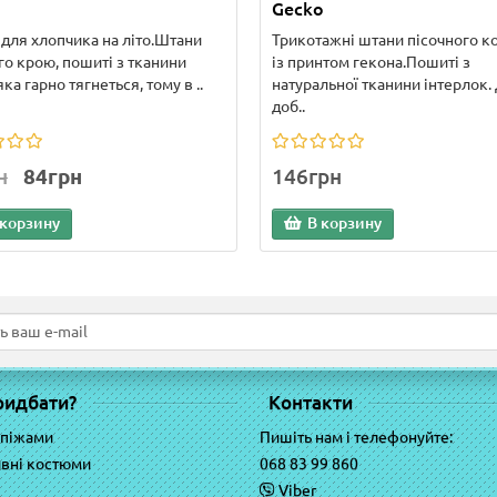
Gecko
для хлопчика на літо.Штани
Трикотажні штани пісочного к
го крою, пошиті з тканини
із принтом гекона.Пошиті з
яка гарно тягнеться, тому в ..
натуральної тканини інтерлок.
доб..
н
84грн
146грн
 корзину
В корзину
ридбати?
Контакти
 піжами
Пишіть нам і телефонуйте:
вні костюми
068 83 99 860
Viber