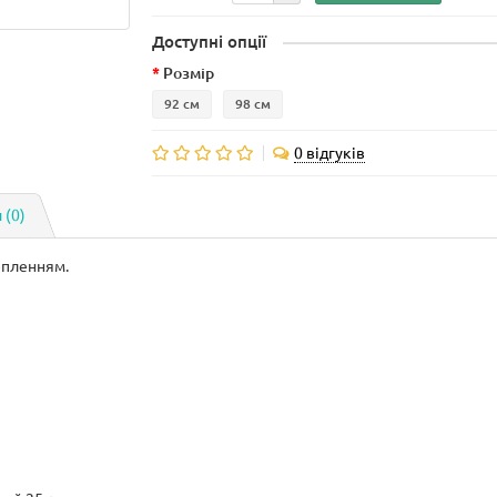
Доступні опції
Розмір
92 см
98 см
0 відгуків
 (0)
епленням.