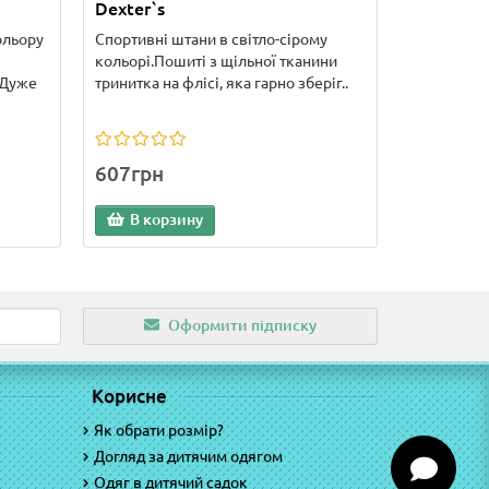
Dexter`s
ольору
Спортивні штани в світло-сірому
кольорі.Пошиті з щільної тканини
 Дуже
тринитка на флісі, яка гарно зберіг..
607грн
В корзину
Оформити підписку
Корисне
Як обрати розмір?
Догляд за дитячим одягом
Одяг в дитячий садок