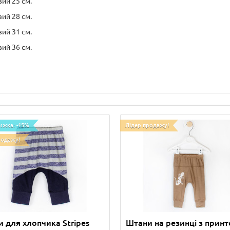
вий 25 см.
вий 28 см.
вий 31 см.
вий 36 см.
ижка: -15%
Лідер продажу!
родажу!
 для хлопчика Stripes
Штани на резинці з прин