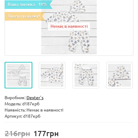
Ваша знижка: -18%
Лідер продажу!
Немає в наявності
Виробник:
Dexter`s
Модель:
d187крб
Наявність: Немає в наявності
Артикул: d187крб
216грн
177грн