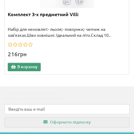
Комплект 3-х предметний Villi
Набір для немовлят:- льоля;- повзунки;- чепчик на
зав'язках.Шви зовнішні. Ідеальний на літо.Склад 10..
216грн
В корзину
Підпишіться на наші новини!
Новинки, знижки, пропозиції!
Оформити підписку