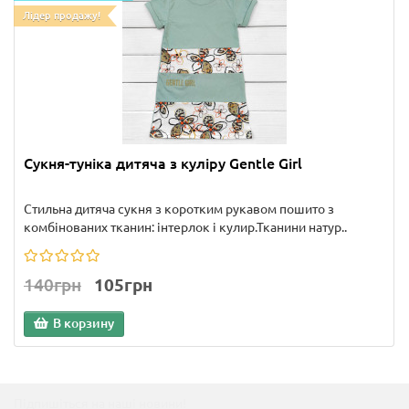
Лідер продажу!
Сукня-туніка дитяча з куліру Gentle Girl
Стильна дитяча сукня з коротким рукавом пошито з
комбінованих тканин: інтерлок і кулир.Тканини натур..
140грн
105грн
В корзину
Підпишіться на наші новини!