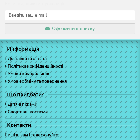
Новинки, знижки, пропозиції!
Оформити підписку
Информація
Доставка та оплата
Політика конфіденційності
Умови використання
Умови обміну та повернення
Що придбати?
Дитячі піжами
Спортивні костюми
Контакти
Пишіть нам і телефонуйте: