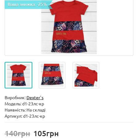
Ваша знижка: -25%
Виробник:
Dexter`s
Модель:
d1-23лс-кр
Наявність: На складі
Артикул: d1-23лс-кр
140грн
105грн