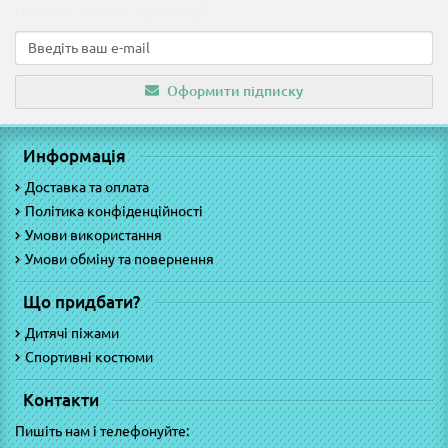
Новинки, знижки, пропозиції!
Оформити підписку
Информація
Доставка та оплата
Політика конфіденційності
Умови використання
Умови обміну та повернення
Що придбати?
Дитячі піжами
Спортивні костюми
Контакти
Пишіть нам і телефонуйте: