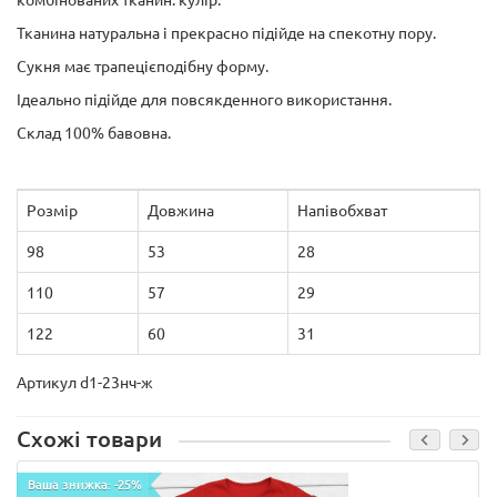
комбінованих тканин: кулір.
Тканина натуральна і прекрасно підійде на спекотну пору.
Сукня має трапецієподібну форму.
Ідеально підійде для повсякденного використання.
Склад 100% бавовна.
Розмір
Довжина
Напівобхват
98
53
28
110
57
29
122
60
31
Артикул d1-23нч-ж
Схожі товари
Ваша знижка: -25%