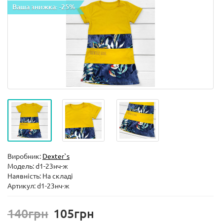
Ваша знижка: -25%
Виробник:
Dexter`s
Модель:
d1-23нч-ж
Наявність: На складі
Артикул: d1-23нч-ж
140грн
105грн