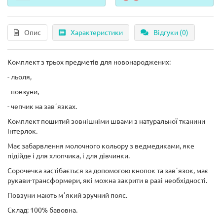
Опис
Характеристики
Відгуки (0)
Комплект з трьох предметів для новонароджених:
- льоля,
- повзуни,
- чепчик на завʼязках.
Комплект пошитий зовнішніми швами з натуральної тканини
інтерлок.
Має забарвлення молочного кольору з ведмедиками, яке
підійде і для хлопчика, і для дівчинки.
Сорочечка застібається за допомогою кнопок та завʼязок, має
рукави-трансформери, які можна закрити в разі необхідності.
Повзуни мають мʼякий зручний пояс.
Склад: 100% бавовна.