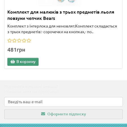
Комплект для малюків з трьох предметів льоля
повзуни чепчик Bears
Комплект з інтерлока для немовлят.Комплект складається
з трьох предметів:- сорочечки на кнопках,- по..
481грн
В корзину
Підпишіться на наші новини!
Новинки, знижки, пропозиції!
Оформити підписку