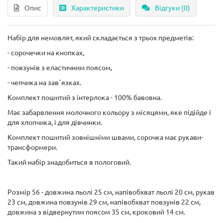
Опис
Характеристики
Відгуки (0)
Набір для немовлят, який складається з трьох предметів:
- сорочечки на кнопках,
- повзунів з еластичним поясом,
- чепчика на завʼязках.
Комплект пошитий з інтерлока - 100% бавовна.
Має забарвлення молочного кольору з місяцями, яке підійде і
для хлопчика, і для дівчинки.
Комплект пошитий зовнішніми швами, сорочка має рукави-
трансформери.
Такий набір знадобиться в пологовий.
Розмір 56 - довжина льолі 25 см, напівобхват льолі 20 см, рукав
23 см, довжина повзунів 29 см, напівобхват повзунів 22 см,
довжина з відвернутим поясом 35 см, кроковий 14 см.