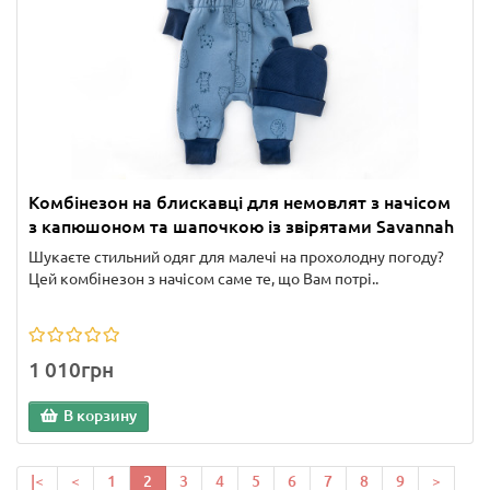
Комбінезон на блискавці для немовлят з начісом
з капюшоном та шапочкою із звірятами Savannah
Шукаєте стильний одяг для малечі на прохолодну погоду?
Цей комбінезон з начісом саме те, що Вам потрі..
1 010грн
В корзину
|<
<
1
2
3
4
5
6
7
8
9
>