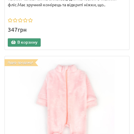
фліс.Має зручний комірець та відкриті ніжки, що..
347грн
В корзину
Лідер продажу!