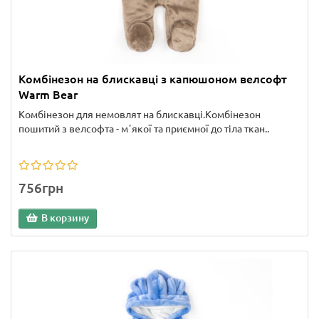
Комбінезон на блискавці з капюшоном велсофт
Warm Bear
Комбінезон для немовлят на блискавці.Комбінезон
пошитий з велсофта - мʼякої та приємної до тіла ткан..
756грн
В корзину