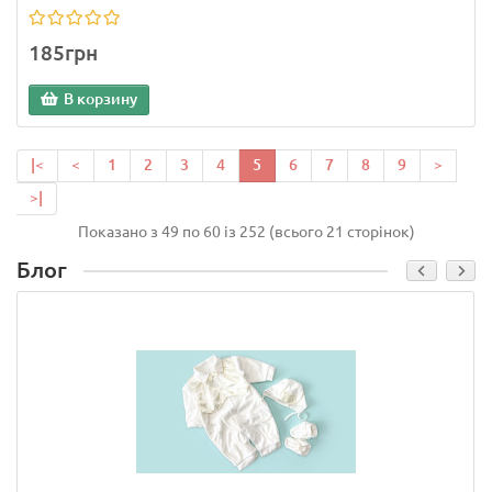
185грн
В корзину
|<
<
1
2
3
4
5
6
7
8
9
>
>|
Показано з 49 по 60 із 252 (всього 21 сторінок)
Блог