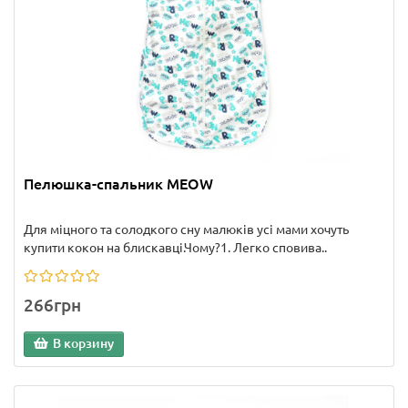
Пелюшка-спальник MEOW
Для міцного та солодкого сну малюків усі мами хочуть
купити кокон на блискавці.Чому?1. Легко сповива..
266грн
В корзину