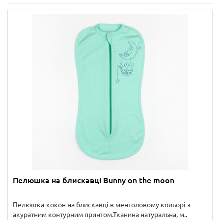
Пелюшка на блискавці Bunny on the moon
Пелюшка-кокон на блискавці в ментоловому кольорі з
акуратним контурним принтом.Тканина натуральна, м..