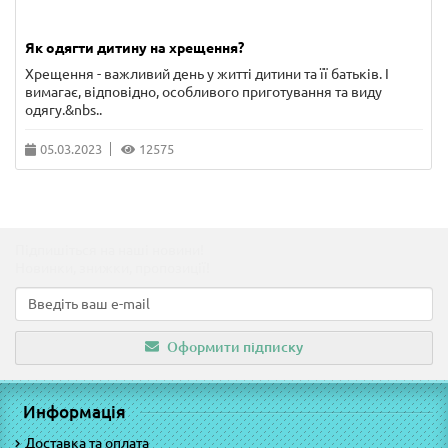
Як одягти дитину на хрещення?
Хрещення - важливий день у житті дитини та її батьків. І
вимагає, відповідно, особливого приготування та виду
одягу.&nbs..
05.03.2023
12575
Підпишіться на наші новини!
Новинки, знижки, пропозиції!
Оформити підписку
Информація
Доставка та оплата