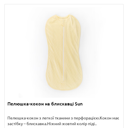
Пелюшка-кокон на блискавці Sun
Пелюшка-кокон з легкої тканини з перфорацією.Кокон має
застібку – блискавка.Ніжний жовтий колір піді..