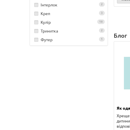
Інтерлок
2
Креп
3
Кулір
18
Тринитка
2
Блог
Футер
1
Як одя
Хрещен
дитини 
відпов