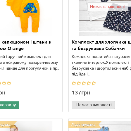
Немає в наявності
з капюшоном і штани з
Комплект для хлопчика 
ом Orange
та безрукавка Собачки
ий і зручний комплект для
Комплект пошитий з натуральн
а в яскравому помаранчевому
тканини інтерлок.У комплекті
і.Підійде для прогулянок в пр..
безрукавка і шорти.Такий набі
підійде і..
рн
137грн
 корзину
Немає в наявності
родажу!
Лідер продажу!