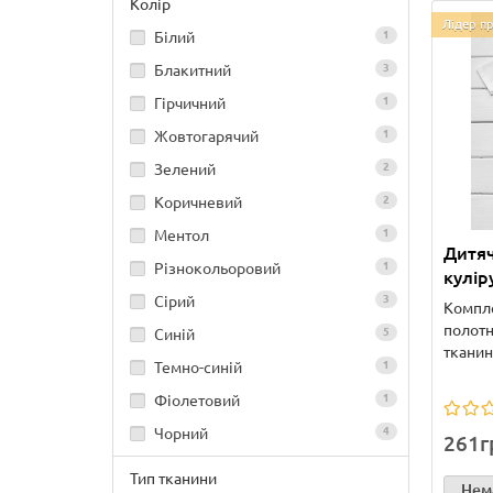
Колір
Лідер п
Білий
1
Блакитний
3
Гірчичний
1
Жовтогарячий
1
Зелений
2
Коричневий
2
Ментол
1
Дитяч
Різнокольоровий
1
кулір
Сірий
3
Компле
полотн
Синій
5
тканина
Темно-синій
1
Фіолетовий
1
Чорний
4
261г
Тип тканини
Нема