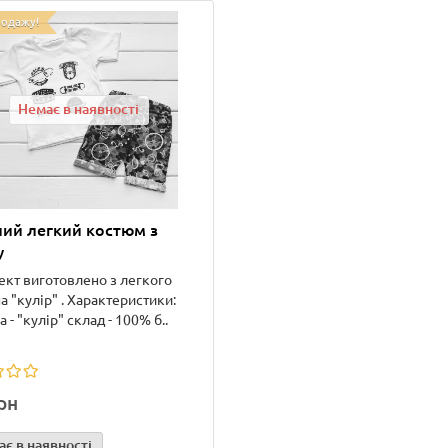
родажу!
Немає в наявності
ий легкий костюм з
у
кт виготовлено з легкого
а "кулір" . Характеристики:
 - "кулір" склад - 100% б..
рн
є в наявності