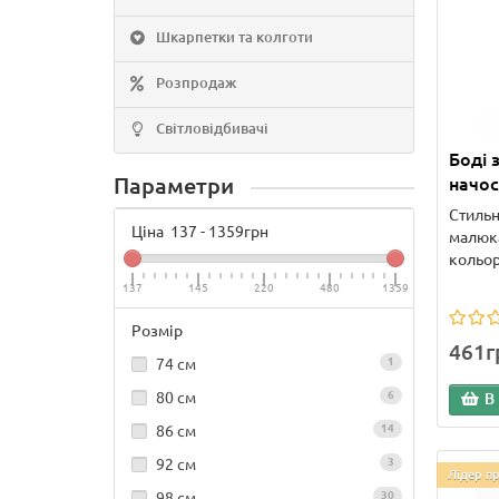
Шкарпетки та колготи
Розпродаж
Світловідбивачі
Боді 
Параметри
начос
Стильн
Ціна
137
-
1359
грн
малюк
кольор
137
145
220
480
1359
Розмір
461г
74 см
1
80 см
6
В
86 см
14
92 см
3
Лідер п
98 см
30