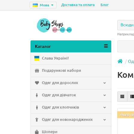
Доставка та оплата
Блог
Мова
Всюди
Наприкла
Каталог
Слава Україні!
Од
Подарункові набори
Ком
Одяг для дорослих
Одяг для дівчаток
Одяг для хлопчиків
Лідер п
Одяг для новонароджених
Шопери