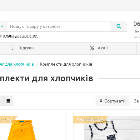
06
Пн-
д:
піжама для дівчинки
ціл
Відгуки
Акції
яг для хлопчиків
Комплекти для хлопчиків
плекти для хлопчиків
Сортувати:
родажу!
Лідер продажу!