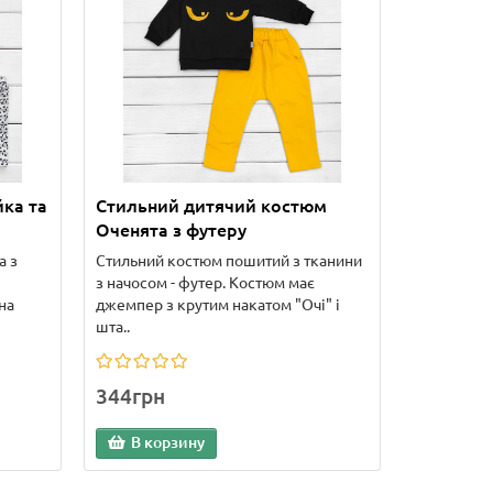
ка та
Стильний дитячий костюм
Оченята з футеру
а з
Стильний костюм пошитий з тканини
з начосом - футер. Костюм має
на
джемпер з крутим накатом "Очі" і
шта..
344грн
В корзину