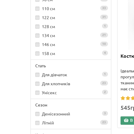
110 см
33
122 см
31
128 см
1
134 см
21
146 см
10
158 см
4
Костю
Стать
Ідеаль
Для дівчаток
1
прогул
тканин
Для хлопчиків
23
має ст
Унісекс
2
Сезон
545г
Демісезонний
3
В
Літній
23