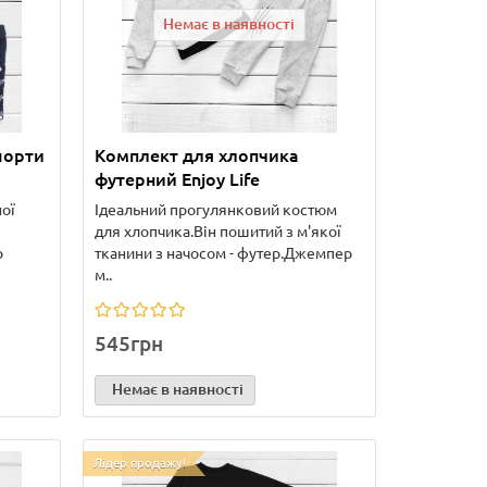
Немає в наявності
шорти
Комплект для хлопчика
футерний Enjoy Life
ої
Ідеальний прогулянковий костюм
для хлопчика.Він пошитий з м'якої
р
тканини з начосом - футер.Джемпер
м..
545грн
Немає в наявності
Лідер продажу!