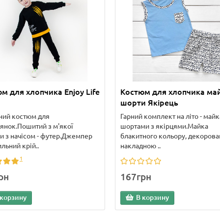
м для хлопчика Enjoy Life
Костюм для хлопчика май
шорти Якірець
ний костюм для
Гарний комплект на літо - майк
янок.Пошитий з м'якої
шортами з якірцями.Майка
и з начісом - футер.Джемпер
блакитного кольору, декорова
ильний крій..
накладною ..
1
рн
167грн
 корзину
В корзину