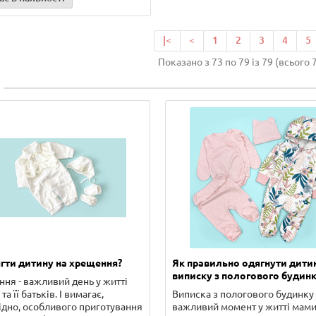
|<
<
1
2
3
4
5
Показано з 73 по 79 із 79 (всього 
гти дитину на хрещення?
Як правильно одягнути дити
виписку з пологового будинк
ня - важливий день у житті
та її батьків. І вимагає,
Виписка з пологового будинку 
ідно, особливого приготування
важливий момент у житті мами