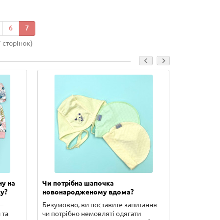
6
7
7 сторінок)
ну на
Чи потрібна шапочка
Скільки п
у?
новонародженому вдома?
новонаро
–
Безумовно, ви поставите запитання
У цій стат
 та
чи потрібно немовляті одягати
сорочечка 