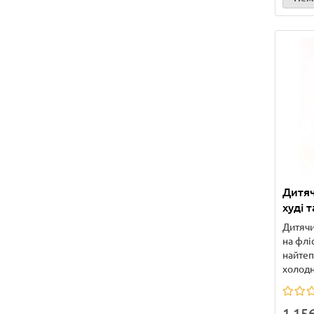
Дитя
худі 
Дитячи
на фліс
найтеп
холодну
1 15