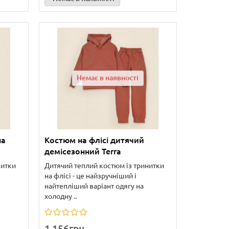
Немає в наявності
на
Костюм на флісі дитячий
демісезонний Terra
нитки
Дитячий теплий костюм із тринитки
на флісі - це найзручніший і
найтепліший варіант одягу на
холодну ..
1 156грн