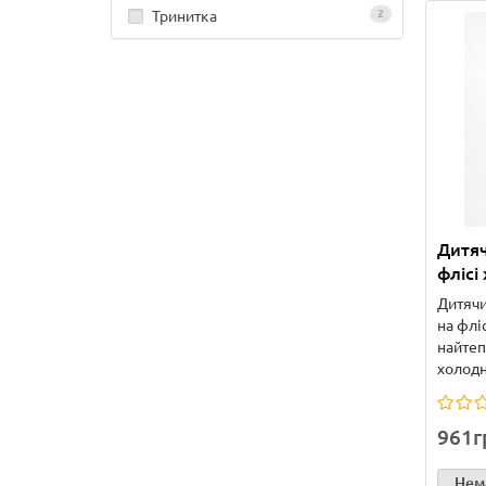
Тринитка
2
Дитяч
флісі
Дитячи
на фліс
найтеп
холодну
961г
Нема