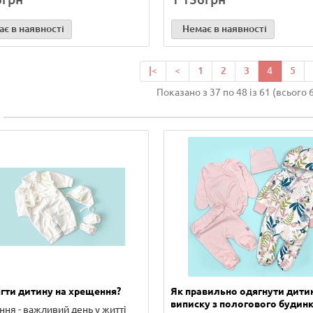
є в наявності
Немає в наявності
|<
<
1
2
3
4
5
Показано з 37 по 48 із 61 (всього 
гти дитину на хрещення?
Як правильно одягнути дити
виписку з пологового будинк
ня - важливий день у житті