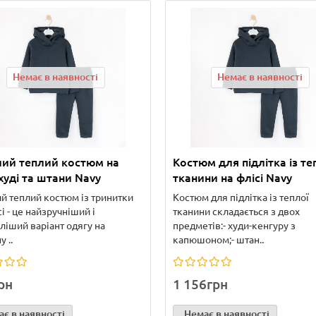
Немає в наявності
Немає в наявності
ий теплий костюм на
Костюм для підлітка із те
 худі та штани Navy
тканини на флісі Navy
й теплий костюм із тринитки
Костюм для підлітка із теплої
і - це найзручніший і
тканини складається з двох
ліший варіант одягу на
предметів:- худи-кенгуру з
 ..
капюшоном;- штан..
рн
1 156грн
є в наявності
Немає в наявності