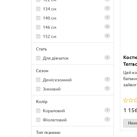
134 см
7
140 см
1
146 см
4
152 см
4
Стать
Костю
Для дівчаток
2
Terra
Сезон
Цей ко
батьки
Демісезонний
1
зайвого
Зимовий
1
Колір
1 15
Кораловий
1
Фіолетовий
1
Нема
Тип тканини