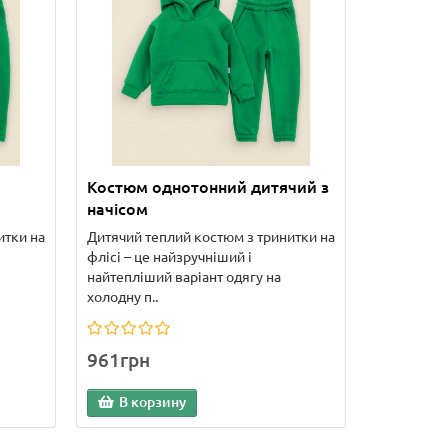
Костюм однотонний дитячий з
начісом
итки на
Дитячий теплий костюм з тринитки на
флісі – це найзручніший і
найтепліший варіант одягу на
холодну п..
961грн
В корзину