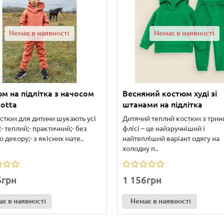
Немає в наявності
Немає в наявності
м на підлітка з начосом
Весняний костюм худі зі
cotta
штанами на підлітка
стюм для дитини шукають усі
Дитячий теплий костюм з трин
:- теплий;- практичний;- без
флісі – це найзручніший і
 декору;- з якісних мате..
найтепліший варіант одягу на
холодну п..
6грн
1 156грн
є в наявності
Немає в наявності