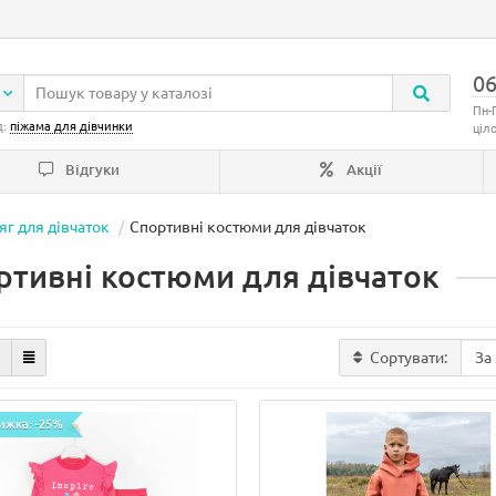
06
Пн-
д:
піжама для дівчинки
ціл
Відгуки
Акції
яг для дівчаток
Спортивні костюми для дівчаток
ртивні костюми для дівчаток
Сортувати:
ижка: -25%