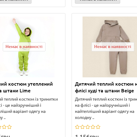
Немає в наявності
Немає в наявності
чий костюм утеплений
Дитячий теплий костюм 
та штани Lime
флісі худі та штани Beige
й теплий костюм із тринитки
Дитячий теплий костюм із три
і - це найзручніший і
на флісі - це найзручніший і
ліший варіант одягу на
найтепліший варіант одягу на
 ..
холодну ..
6грн
1 156грн