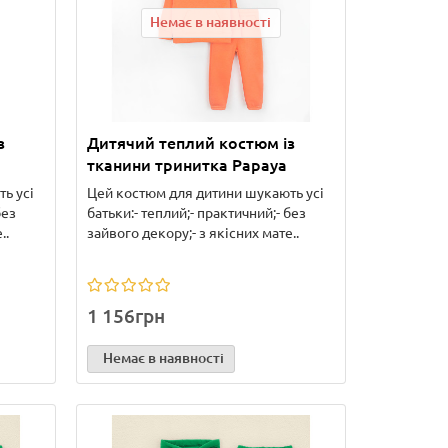
Немає в наявності
з
Дитячий теплий костюм із
тканини тринитка Papaya
ь усі
Цей костюм для дитини шукають усі
без
батьки:- теплий;- практичний;- без
..
зайвого декору;- з якісних мате..
1 156грн
Немає в наявності