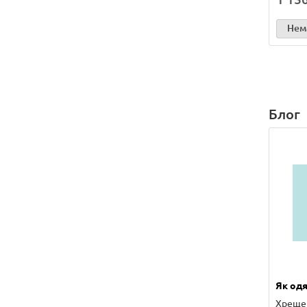
Нема
Блог
Як одя
Хрещен