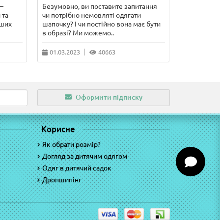
–
Безумовно, ви поставите запитання
У цій стат
 та
чи потрібно немовляті одягати
сорочечка 
рших
шапочку? І чи постійно вона має бути
чого потріб
в образі? Ми можемо..
питання, що
01.03.2023
40663
10.02.202
Оформити підписку
Корисне
Як обрати розмір?
Догляд за дитячим одягом
Одяг в дитячий садок
Дропшипінг