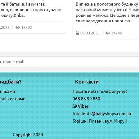
та її батьків. І вимагає,
Виписка з пологового будинку 
ідно, особливого приготування
важливий момент у житті мами
 одягу.&nbs..
родичів малюка. Це одне з пе
свят народження нової лю..
.2023
12592
05.03.2023
31746
ридбати?
Контакти
 піжами
Пишіть нам і телефонуйте:
вні костюми
068 83 99 860
Viber
forclients@babyshops.com.ua
Горішні Плавні, вул. Миру 1
Copyright 2024