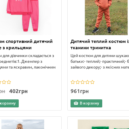
юм спортивний дитячий
Дитячий теплий костюм і
re з крильцями
тканини тринитка
 для дівчинки складається з
Цей костюм для дитини шукают
редметів:1. Джемпер з
батьки:- теплий;- практичний;- 
ями та яскравим, лаконічним
зайвого декору;- з якісних мате
рн
402грн
961грн
 корзину
В корзину