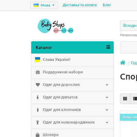
Доставка та оплата
Блог
Мова
Всюди
Наприкла
Каталог
Слава Україні!
Од
Подарункові набори
Спо
Одяг для дорослих
Одяг для дівчаток
Одяг для хлопчиків
Ваша зн
Одяг для новонароджених
Шопери