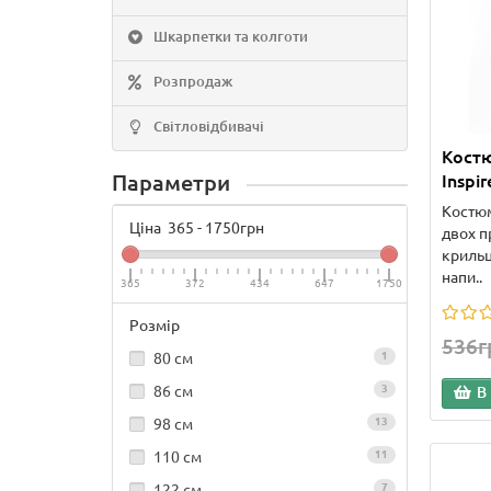
Шкарпетки та колготи
Розпродаж
Світловідбивачі
Кост
Параметри
Inspi
Костюм
Ціна
365
-
1750
грн
двох п
крильц
напи..
365
372
434
647
1750
Розмір
536г
80 см
1
86 см
3
В
98 см
13
110 см
11
122 см
7