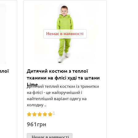
Немає в наявності
плої
Дитячий костюм з теплої
тканини на флісі худі та штани
Lime
Дитячий теплий костюм із тринитки
на флісі - це найзручніший і
найтепліший варіант одягу на
холодну ..
1
961грн
Немає в наявності