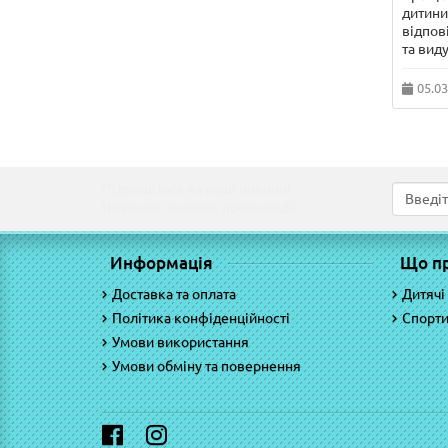
дитини 
відпов
та виду
05.03
Підпишіться на наші новини!
Новинки, знижки, пропозиції!
Информація
Що п
Доставка та оплата
Дитячі
Політика конфіденційності
Спорти
Умови використання
Умови обміну та повернення