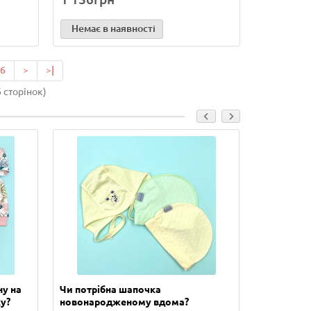
Немає в наявності
6
>
>|
6 сторінок)
ну на
Чи потрібна шапочка
Скільки п
у?
новонародженому вдома?
новонаро