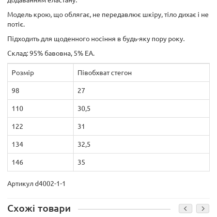
додаванням еластану.
Модель крою, що облягає, не передавлює шкіру, тіло дихає і не
потіє.
Підходить для щоденного носіння в будь-яку пору року.
Склад: 95% бавовна, 5% ЕА.
Розмір
Півобхват стегон
98
27
110
30,5
122
31
134
32,5
146
35
Артикул d4002-1-1
Схожі товари