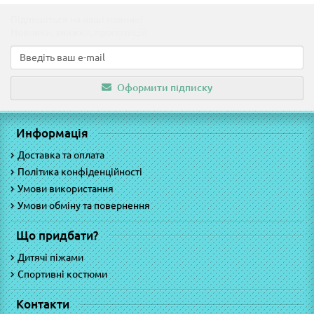
Підпишіться на наші новини!
Новинки, знижки, пропозиції!
Оформити підписку
Информація
Доставка та оплата
Політика конфіденційності
Умови використання
Умови обміну та повернення
Що придбати?
Дитячі піжами
Спортивні костюми
Контакти