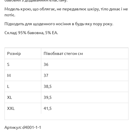
бавовни з додаванням еластану.
Модель крою, що облягає, не передавлює шкіру, тіло дихає і не
потіє.
Підходить для щоденного носіння в будь-яку пору року.
Склад: 95% бавовна, 5% ЕА.
Розмір
Півобхват стегон см
S
36
M
37
L
38,5
XL
39,5
XXL
41,5
Артикул: d4001-1-1