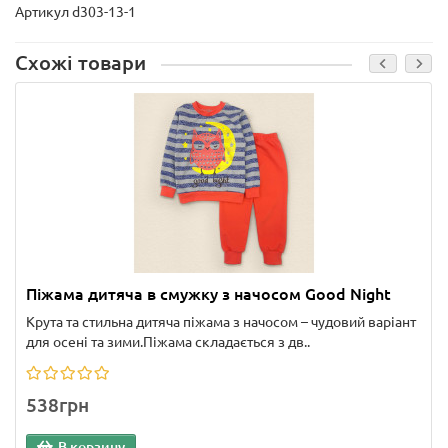
Артикул d303-13-1
Схожі товари
Піжама дитяча в смужку з начосом Good Night
Крута та стильна дитяча піжама з начосом – чудовий варіант
для осені та зими.Піжама складається з дв..
538грн
В корзину