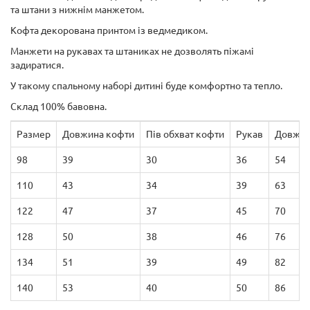
та штани з нижнім манжетом.
Кофта декорована принтом із ведмедиком.
Манжети на рукавах та штаниках не дозволять піжамі
задиратися.
У такому спальному наборі дитині буде комфортно та тепло.
Склад 100% бавовна.
Размер
Довжина кофти
Пів обхват кофти
Рукав
Довжин
98
39
30
36
54
110
43
34
39
63
122
47
37
45
70
128
50
38
46
76
134
51
39
49
82
140
53
40
50
86