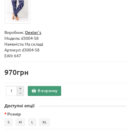
Виробник:
Dexter`s
Модель:
d3004-58
Наявність: На складі
Артикул: d3004-58
EAN: 647
970грн
В корзину
Доступні опції
Розмір
S
M
L
XL