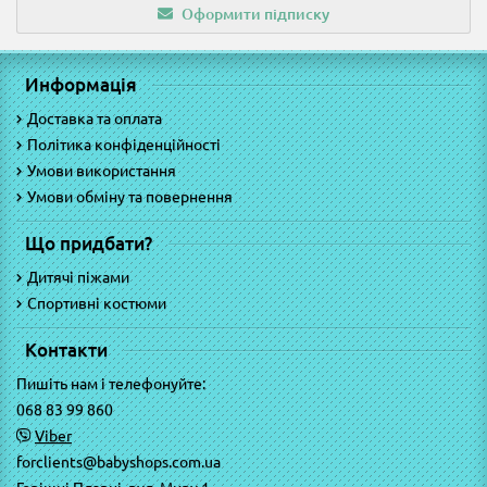
Оформити підписку
Информація
Доставка та оплата
Політика конфіденційності
Умови використання
Умови обміну та повернення
Що придбати?
Дитячі піжами
Спортивні костюми
Контакти
Пишіть нам і телефонуйте:
068 83 99 860
Viber
forclients@babyshops.com.ua