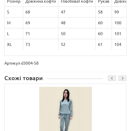
Розмір
Довжина кофти
Півобхват кофти
Рукав
Довжина
S
68
47
58
99
M
69
48
60
100
L
71
50
60
101
XL
73
52
61
104
Артикул d3004-58
Схожі товари