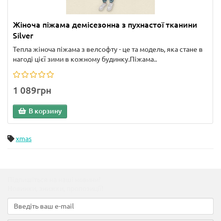
Жіноча піжама демісезонна з пухнастої тканини
Silver
Тепла жіноча піжама з велсофту - це та модель, яка стане в
нагоді цієї зими в кожному будинку.Піжама..
1 089грн
В корзину
xmas
Підпишіться на наші новини!
Новинки, знижки, пропозиції!