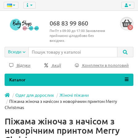
068 83 99 860
0
Пн-Пт з 09:00 до 17:00 Замовлення
приймаємо цілодобово без
вихідних.
Всюди
Відгуки
Акції
Комплекти в пологовий
Каталог
Одяг для дорослих
Жіночі піжами
Піжама жіноча з начісом з новорічним принтом Merry
Christmas
Піжама жіноча з начісом з
новорічним принтом Merry