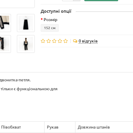
Доступні опції
Розмір
152 см
0 відгуків
 двонитка-петля.
 тільки є функціональною для
Півобхват
Рукав
Довжина штанів