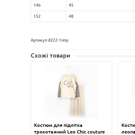
146
45
152
48
Артикул d222-1лпр
Схожі товари
Костюм для підлітка
Костю
трикотажний Leo Chic couture
леоп