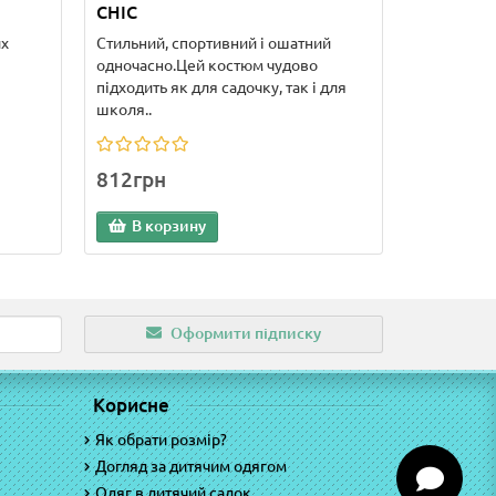
CHIC
их
Стильний, спортивний і ошатний
одночасно.Цей костюм чудово
підходить як для садочку, так і для
школя..
812грн
В корзину
Оформити підписку
Корисне
Як обрати розмір?
Догляд за дитячим одягом
Одяг в дитячий садок