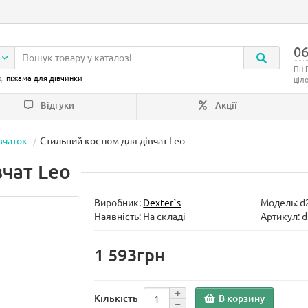
06
Пн-
д:
піжама для дівчинки
ціл
Відгуки
Акції
вчаток
Стильний костюм для дівчат Leo
чат Leo
Виробник:
Dexter`s
Модель:
d
Наявність: На складі
Артикул: 
1 593грн
В корзину
Кількість