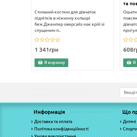
та по
Стильний костюм для дівчаток
Ошатни
підлітків в ніжному кольорі
повся
беж.Джемпер оверсайз має крій зі
дівчат
спущеним п..
прогуля
1 341грн
608г
В корзину
В
Підпишіться на наші новини!
Новинки, знижки, пропозиції!
Информація
Що п
Доставка та оплата
Дитячі
Політика конфіденційності
Спорти
Умови використання