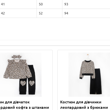
41
50
93
42
52
94
м для дівчаток
Костюм для дівчинки
ардовий кофта з штанами
леопардовий з брюками