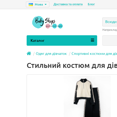
Доставка та оплата
Блог
Мова
Всюди
Наприкла
Каталог
Одяг для дівчаток
Спортивні костюми для ді
Стильний костюм для дів