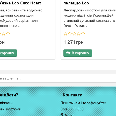
в'язка Leo Cute Heart
палаццо Leo
й, яскравий та водночас
Леопардовий костюм для сам
кденний костюм для
модних підлітків України.Цей
ок.Чудовий варіант для
стильний сучасний костюм від
нок та на ..
Dexter`s має ..
рн
1 271грн
 корзину
В корзину
ридбати?
Контакти
 піжами
Пишіть нам і телефонуйте:
вні костюми
068 83 99 860
Viber