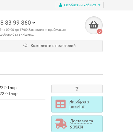
Особистий кабінет
8 83 99 860
Пт з 09:00 до 17:00 Замовлення приймаємо
0
одобово без вихідних.
Комплекти в пологовий
222-1лпр
d222-1лпр
Як обрати
розмір?
Доставка та
оплата