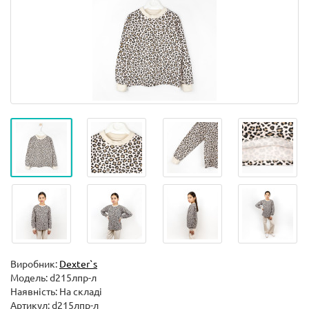
Виробник:
Dexter`s
Модель:
d215лпр-л
Наявність: На складі
Артикул: d215лпр-л