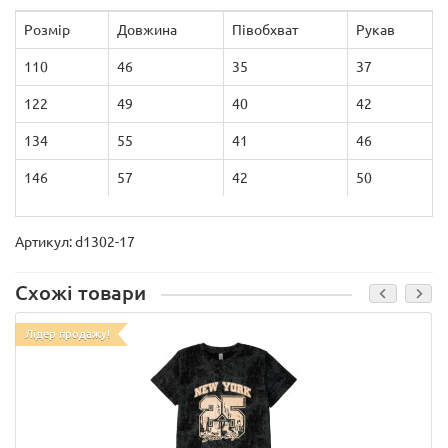
Розмір
Довжина
Півобхват
Рукав
110
46
35
37
122
49
40
42
134
55
41
46
146
57
42
50
Артикул: d1302-17
Схожі товари
Лідер продажу!