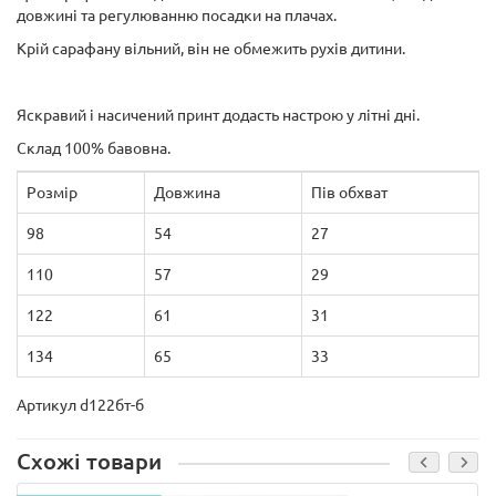
довжині та регулюванню посадки на плачах.
Крій сарафану вільний, він не обмежить рухів дитини.
Яскравий і насичений принт додасть настрою у літні дні.
Склад 100% бавовна.
Розмір
Довжина
Пів обхват
98
54
27
110
57
29
122
61
31
134
65
33
Артикул d122бт-б
Схожі товари