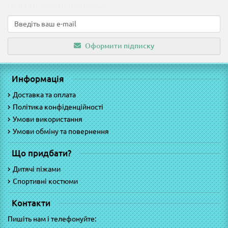
Новинки, знижки, пропозиції!
Оформити підписку
Информація
Доставка та оплата
Політика конфіденційності
Умови використання
Умови обміну та повернення
Що придбати?
Дитячі піжами
Спортивні костюми
Контакти
Пишіть нам і телефонуйте: