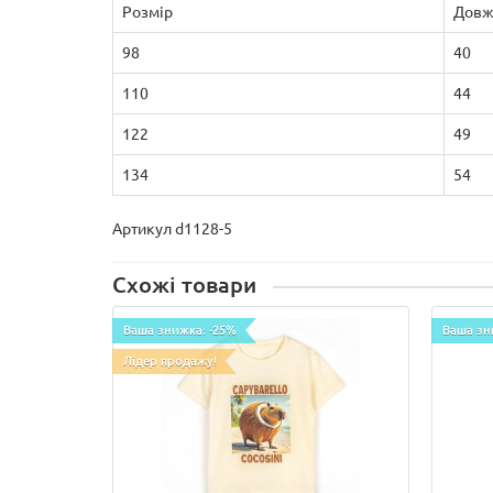
Розмір
Довж
98
40
110
44
122
49
134
54
Артикул d1128-5
Схожі товари
Ваша знижка: -25%
Ваша зн
Лідер продажу!