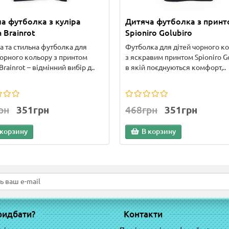
а футболка з куліра
Дитяча футболка з прин
n Brainrot
Spioniro Golubiro
а та стильна футболка для
Футболка для дітей чорного к
чорного кольору з принтом
з яскравим принтом Spioniro Go
 Brainrot – відмінний вибір д..
в якій поєднуються комфорт,..
рн
351грн
468грн
351грн
 корзину
В корзину
ридбати?
Контакти