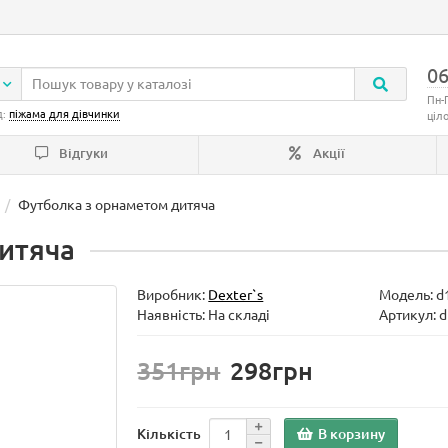
06
Пн-
д:
піжама для дівчинки
ціл
Відгуки
Акції
Футболка з орнаметом дитяча
итяча
Виробник:
Dexter`s
Модель:
d
Наявність: На складі
Артикул: 
351грн
298грн
В корзину
Кількість