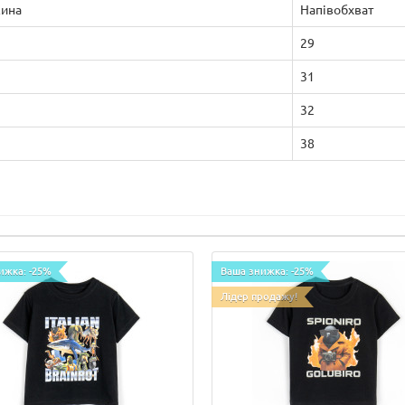
ина
Напівобхват
29
31
32
38
ижка: -25%
Ваша знижка: -25%
Лідер продажу!