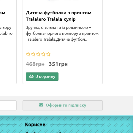
том
Дитяча футболка з принтом
Тralalero Tralala кулір
ольору
Зручна, стильна та із родзинкою –
lubiro,
футболка чорного кольору з принтом
Tralalero Tralala.Дитяча футбол..
468грн
351грн
В корзину
Оформити підписку
Корисне