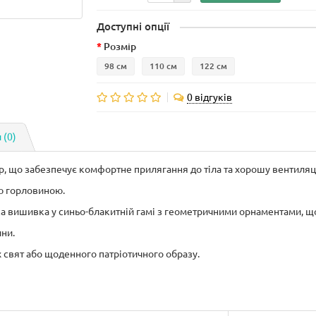
Доступні опції
Розмір
98 см
110 см
122 см
0 відгуків
 (0)
ір, що забезпечує комфортне прилягання до тіла та хорошу вентиляц
ою горловиною.
ка вишивка у синьо-блакитній гамі з геометричними орнаментами,
що
ни.
х свят або щоденного патріотичного образу.