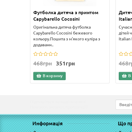
Футболка дитяча з принтом
Дитяч
Capybarello Cocosini
Italia
Оригінальна дитяча футболка
Сучасн
Capybarello Cocosini бежевого
дітей 
кольору.Пошита з м'якого куліра з
Italian
додаванн..
468грн
351грн
468г
В корзину
В
Підпишіться на наші новини!
Новинки, знижки, пропозиції!
Информація
Що п