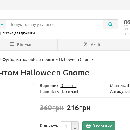
06
Пн-
д:
піжама для дівчинки
ціл
Відгуки
Акції
Футболка чоловіча з принтом Halloween Gnome
интом Halloween Gnome
Виробник:
Dexter`s
Модель:
d
Наявність: На складі
Артикул: 
360грн
216грн
В корзину
Кількість