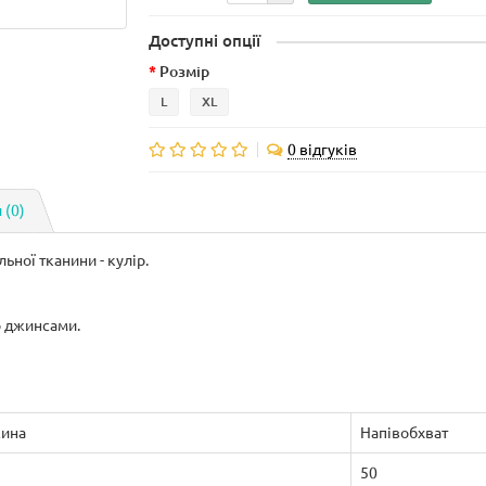
Доступні опції
Розмір
L
XL
0 відгуків
 (0)
ьної тканини - кулір.
о джинсами.
ина
Напівобхват
50