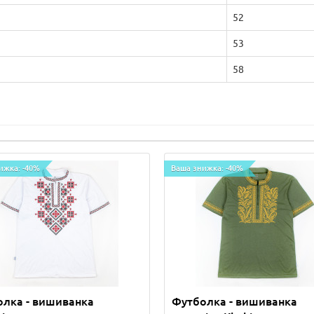
52
53
58
ижка: -40%
Ваша знижка: -40%
лка - вишиванка
Футболка - вишиванка