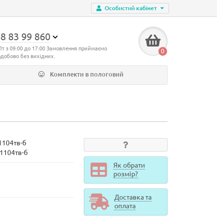
Особистий кабінет
8 83 99 860
Пт з 09:00 до 17:00 Замовлення приймаємо
0
одобово без вихідних.
Комплекти в пологовий
1104тв-б
d1104тв-б
Як обрати
розмір?
Доставка та
оплата