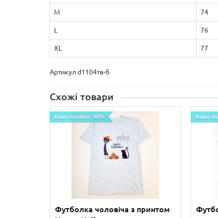
M
74
L
76
XL
77
Артикул d1104тв-б
Схожі товари
Ваша знижка: -40%
Ваша зн
Футболка чоловіча з принтом
Футбо