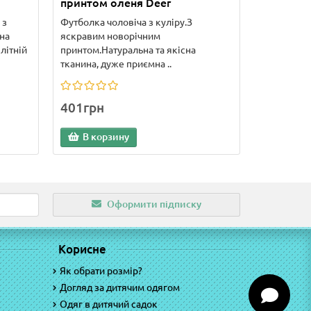
принтом оленя Deer
 з
Футболка чоловіча з куліру.З
на
яскравим новорічним
літній
принтом.Натуральна та якісна
тканина, дуже приємна ..
401грн
В корзину
Оформити підписку
Корисне
Як обрати розмір?
Догляд за дитячим одягом
Одяг в дитячий садок