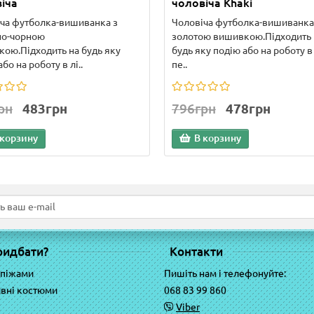
іча
чоловіча Khaki
ча футболка-вишиванка з
Чоловіча футболка-вишиванка
но-чорною
золотою вишивкою.Підходить 
ою.Підходить на будь яку
будь яку подію або на роботу в 
бо на роботу в лі..
пе..
рн
483грн
796грн
478грн
 корзину
В корзину
ридбати?
Контакти
 піжами
Пишіть нам і телефонуйте:
вні костюми
068 83 99 860
Viber