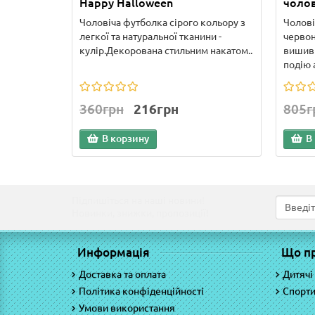
Happy Halloween
чолов
Чоловіча футболка сірого кольору з
Чолові
легкої та натуральної тканини -
черво
кулір.Декорована стильним накатом..
вишивк
подію а
360грн
216грн
805г
В корзину
В
Підпишіться на наші новини!
Новинки, знижки, пропозиції!
Информація
Що п
Доставка та оплата
Дитячі
Політика конфіденційності
Спорти
Умови використання