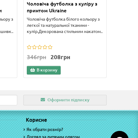
Чоловіча футболка з куліру з
и
принтом Ukraine
льору з
Чоловіча футболка білого кольору з
легкої та натуральної тканини -
шивк..
кулір.Декорована стильним накатом..
346грн
208грн
В корзину
Оформити підписку
Корисне
Як обрати розмір?
Догляд за дитячим одягом