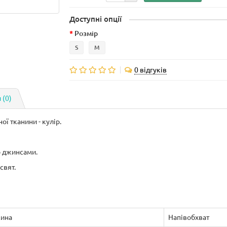
Доступні опції
Розмір
S
M
0 відгуків
 (0)
ої тканини - кулір.
о джинсами.
свят.
ина
Напівобхват