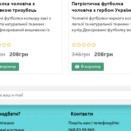
лка чоловіча з
Патріотична футболка
вкою тризубець
чоловіча з гербом Україн
чі футболки кольору хакі з
Чоловічі футболки чорного ко
 та натуральної тканини -
легкої та натуральної тканини -
Декорований вишивкою із
кулір.Декоровано футболку ви
рн
208грн
346грн
208грн
 корзину
В корзину
ридбати?
Контакти
 піжами
Пишіть нам і телефонуйте:
вні костюми
068 83 99 860