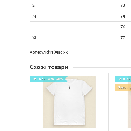
S
73
M
74
L
76
XL
77
Артикул d1104ас-хк
Схожі товари
Ваша знижка: -40%
Ваша зн
Лідер п