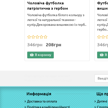
Чоловіча футболка
Футбо
патріотична з гербом
виши
Чоловіча футболка білого кольору з
Чолові
легкої та натуральної тканини -
легкої
кулір.Декорована вишивкою із герб..
кулір.
гербо..
346грн
208грн
346г
В корзину
В
Підпишіться на наші новини!
Новинки, знижки, пропозиції!
Информація
Що п
Доставка та оплата
Дитячі
Політика конфіденційності
Спорти