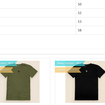
50
52
53
58
ижка: -40%
Ваша знижка: -40%
родажу!
Лідер продажу!