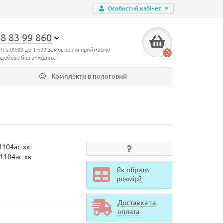
Особистий кабінет
8 83 99 860
Пт з 09:00 до 17:00 Замовлення приймаємо
0
одобово без вихідних.
Комплекти в пологовий
1104ас-хк
d1104ас-хк
Як обрати
розмір?
Доставка та
оплата