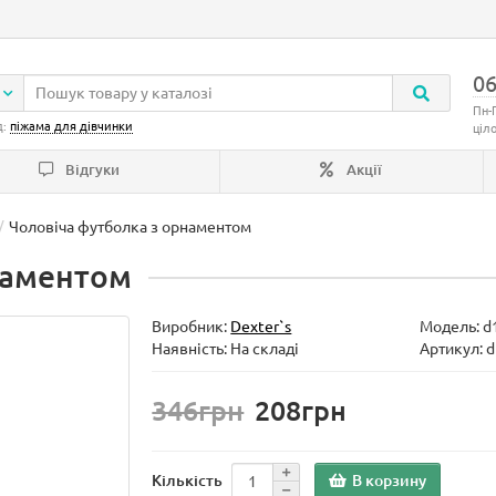
06
Пн-
д:
піжама для дівчинки
ціл
Відгуки
Акції
Чоловіча футболка з орнаментом
наментом
Виробник:
Dexter`s
Модель:
d
Наявність: На складі
Артикул: 
346грн
208грн
В корзину
Кількість