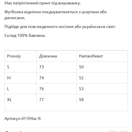
Має патріотичний принт під вишиванку.
Футболка відмінно поєднуватиметься з шортами або
джинсами.
Підійде для повсякденного носіння або українських свят.
Склад 100% бавовна.
Розмір
Довжина
Напівобхват
S
73
50
M
74
52
L
76
53
XL
77
58
Артикул d1104ас-б