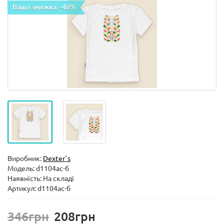
Ваша знижка: -40%
Виробник:
Dexter`s
Модель:
d1104ас-б
Наявність: На складі
Артикул: d1104ас-б
346грн
208грн