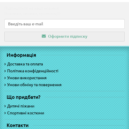
Підпишіться на наші новини!
Новинки, знижки, пропозиції!
Оформити підписку
Информація
Доставка та оплата
Політика конфіденційності
Умови використання
Умови обміну та повернення
Що придбати?
Дитячі піжами
Спортивні костюми
Контакти