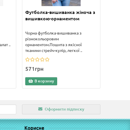
Футболка-вишиванка жіноча з
вишивкою-орнаментом
Чорна футболка-вишиванка з
різнокольоровим
лат ..
орнаментом.Пошита з якісної
тканини стрейч-кулір, легкої ..
571грн
В корзину
Оформити підписку
Корисне