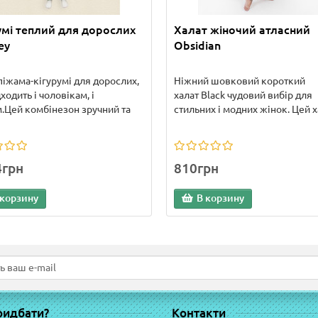
умі теплий для дорослих
Халат жіночий атласний
ey
Obsidian
піжама-кігурумі для дорослих,
Ніжний шовковий короткий
ходить і чоловікам, і
халат Black чудовий вибір для
.Цей комбінезон зручний та
стильних і модних жінок. Цей ха
4грн
810грн
 корзину
В корзину
ридбати?
Контакти