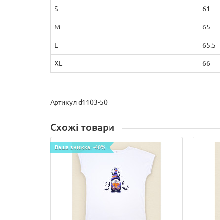
S
61
M
65
L
65.5
XL
66
Артикул d1103-50
Схожі товари
Ваша знижка: -40%