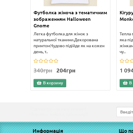
Футболка жіноча з тематичним
Кігур
зображенням Halloween
Monk
Gnome
Легка футболка для жінок з
Тепла 
натуральної тканини.Декорована
яка під
принтом.Чудово підійде як на кожен
жінкам
день, т..
чу..
340грн
204грн
1 09
В корзину
В
Підпишіться на наші новини!
Новинки, знижки, пропозиції!
Информація
Що п