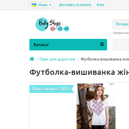
Доставка та оплата
Блог
Мова
Всюди
Наприкла
Каталог
Одяг для дорослих
Футболка-вишиванка жін
Футболка-вишиванка жін
Ваша знижка: -40%