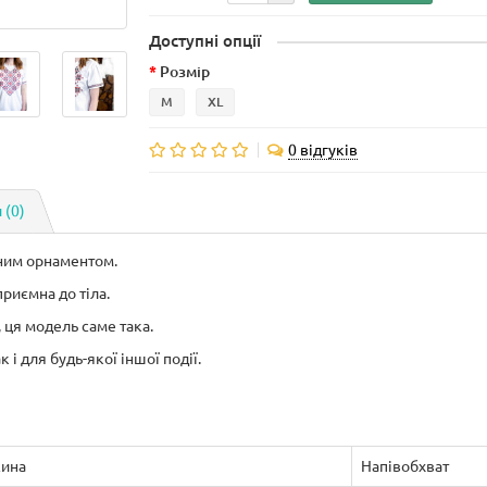
Доступні опції
Розмір
M
XL
0 відгуків
 (0)
ним орнаментом.
приємна до тіла.
 ця модель саме така.
 і для будь-якої іншої події.
ина
Напівобхват