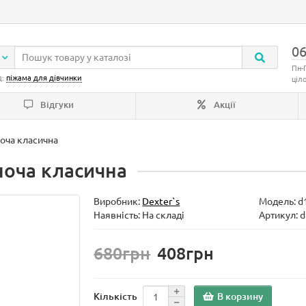
06
Пн-
д:
піжама для дівчинки
ціл
Відгуки
Акції
оча класична
оча класична
Виробник:
Dexter`s
Модель:
d
Наявність: На складі
Артикул: 
680грн
408грн
В корзину
Кількість