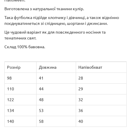
Halloween.
Виготовлена ​​з натуральної тканини кулір.
Така футболка підійде хлопчику і дівчинці, а також відмінно
поєднуватиметься зі спідницею, шортами і джинсами.
Це чудовий варіант як для повсякденного носіння та
тематичних свят.
Склад 100% бавовна.
Розмір
Довжина
Напівобхват
98
41
28
110
44
29
122
48
32
134
53
36
140
58
40