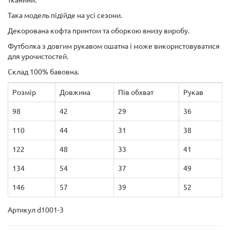
тканини.
Така модель підійде на усі сезони.
Декорована кофта принтом та оборкою внизу виробу.
Футболка з довгим рукавом ошатна і може використовуватися
для урочистостей.
Склад 100% бавовна.
Розмір
Довжина
Пів обхват
Рукав
98
42
29
36
110
44
31
38
122
48
33
41
134
54
37
49
146
57
39
52
Артикул d1001-3