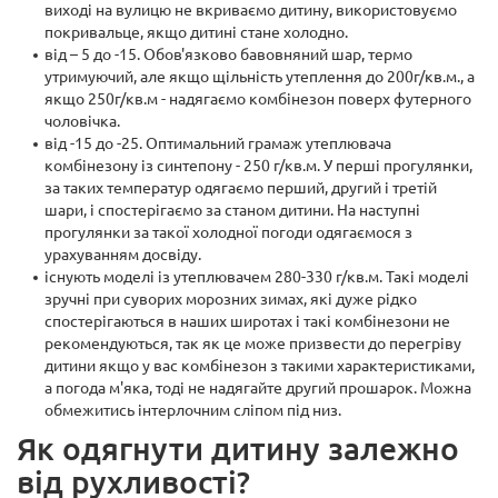
виході на вулицю не вкриваємо дитину, використовуємо
покривальце, якщо дитині стане холодно.
від – 5 до -15. Обов'язково бавовняний шар, термо
утримуючий, але якщо щільність утеплення до 200г/кв.м., а
якщо 250г/кв.м - надягаємо комбінезон поверх футерного
чоловічка.
від -15 до -25. Оптимальний грамаж утеплювача
комбінезону із синтепону - 250 г/кв.м. У перші прогулянки,
за таких температур одягаємо перший, другий і третій
шари, і спостерігаємо за станом дитини. На наступні
прогулянки за такої холодної погоди одягаємося з
урахуванням досвіду.
існують моделі із утеплювачем 280-330 г/кв.м. Такі моделі
зручні при суворих морозних зимах, які дуже рідко
спостерігаються в наших широтах і такі комбінезони не
рекомендуються, так як це може призвести до перегріву
дитини якщо у вас комбінезон з такими характеристиками,
а погода м'яка, тоді не надягайте другий прошарок. Можна
обмежитись інтерлочним сліпом під низ.
Як одягнути дитину залежно
від рухливості?