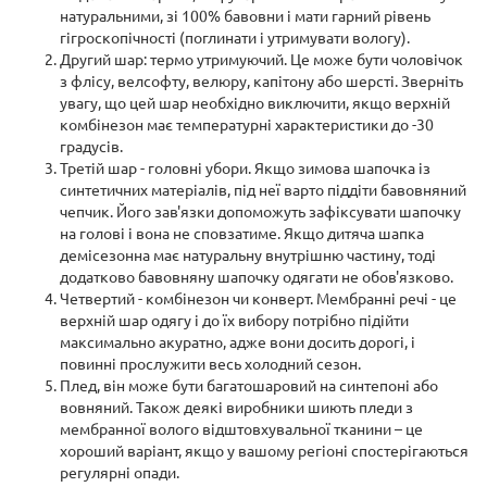
натуральними, зі 100% бавовни і мати гарний рівень
гігроскопічності (поглинати і утримувати вологу).
Другий шар: термо утримуючий. Це може бути чоловічок
з флісу, велсофту, велюру, капітону або шерсті. Зверніть
увагу, що цей шар необхідно виключити, якщо верхній
комбінезон має температурні характеристики до -30
градусів.
Третій шар - головні убори. Якщо зимова шапочка із
синтетичних матеріалів, під неї варто піддіти бавовняний
чепчик. Його зав'язки допоможуть зафіксувати шапочку
на голові і вона не сповзатиме. Якщо дитяча шапка
демісезонна має натуральну внутрішню частину, тоді
додатково бавовняну шапочку одягати не обов'язково.
Четвертий - комбінезон чи конверт. Мембранні речі - це
верхній шар одягу і до їх вибору потрібно підійти
максимально акуратно, адже вони досить дорогі, і
повинні прослужити весь холодний сезон.
Плед, він може бути багатошаровий на синтепоні або
вовняний. Також деякі виробники шиють пледи з
мембранної волого відштовхувальної тканини – це
хороший варіант, якщо у вашому регіоні спостерігаються
регулярні опади.