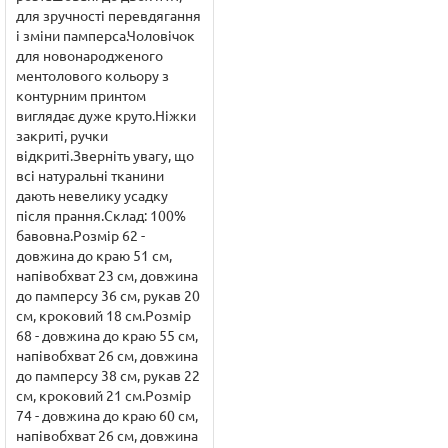
для зручності перевдягання
і зміни памперса.Чоловічок
для новонародженого
ментолового кольору з
контурним принтом
виглядає дуже круто.Ніжки
закриті, ручки
відкриті.Зверніть увагу, що
всі натуральні тканини
дають невелику усадку
після прання.Склад: 100%
бавовна.Розмір 62 -
довжина до краю 51 см,
напівобхват 23 см, довжина
до памперсу 36 см, рукав 20
см, кроковий 18 см.Розмір
68 - довжина до краю 55 см,
напівобхват 26 см, довжина
до памперсу 38 см, рукав 22
см, кроковий 21 см.Розмір
74 - довжина до краю 60 см,
напівобхват 26 см, довжина