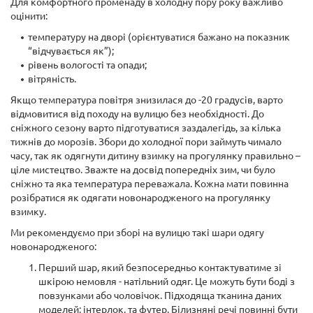
Для комфортного променаду в холодну пору року важливо
оцінити:
температуру на дворі (орієнтуватися бажано на показник
“відчувається як”);
рівень вологості та опади;
вітряність.
Якщо температура повітря знизилася до -20 градусів, варто
відмовитися від походу на вулицю без необхідності. До
сніжного сезону варто підготуватися заздалегідь, за кілька
тижнів до морозів. Збори до холодної пори займуть чимало
часу, так як одягнути дитину взимку на прогулянку правильно –
ціле мистецтво. Зважте на досвід попередніх зим, чи було
сніжно та яка температура переважала. Кожна мати повинна
розібратися як одягати новонародженого на прогулянку
взимку.
Ми рекомендуємо при зборі на вулицю такі шари одягу
новонародженого:
Перший шар, який безпосередньо контактуватиме зі
шкірою немовля - натільний одяг. Це можуть бути боді з
повзунками або чоловічок. Підходяща тканина даних
моделей: інтерлок, та футер. Білизняні речі повинні бути