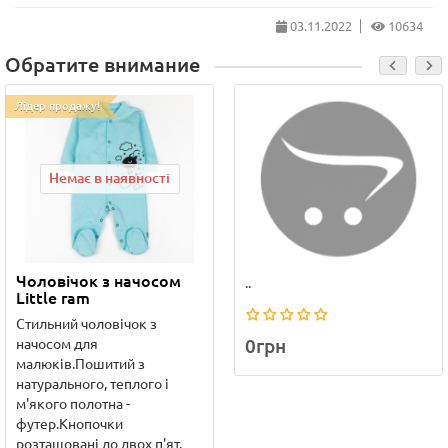
03.11.2022
10634
Обратите внимание
Лідер продажу!
Немає в наявності
Чоловічок з начосом
..
Little ram
Стильний чоловічок з
0грн
начосом для
малюків.Пошитий з
натурального, теплого і
м'якого полотна -
футер.Кнопочки
розташовані до двох п'ят,