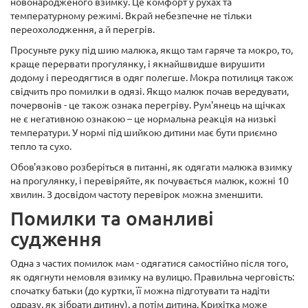
новонародженого взимку. Це комфорт у рухах та
температурному режимі. Вкрай небезпечне не тільки
переохолодження, а й перегрів.
Просуньте руку під шию малюка, якщо там гаряче та мокро, то,
краще перервати прогулянку, і якнайшвидше вирушити
додому і переодягтися в одяг полегше. Мокра потилиця також
свідчить про помилки в одязі. Якщо малюк почав вередувати,
почервонів - це також ознака перегріву. Рум'янець на щічках
не є негативною ознакою – це нормальна реакція на низькі
температури. У нормі під шийкою дитини має бути приємно
тепло та сухо.
Обов'язково розберіться в питанні, як одягати малюка взимку
на прогулянку, і перевіряйте, як почувається малюк, кожні 10
хвилин. З досвідом частоту перевірок можна зменшити.
Помилки та оманливі
судження
Одна з частих помилок мам - одягатися самостійно після того,
як одягнути немовля взимку на вулицю. Правильна черговість:
спочатку батьки (до куртки, її можна підготувати та надіти
одразу, як зібрати дитину), а потім дитина. Крихітка може