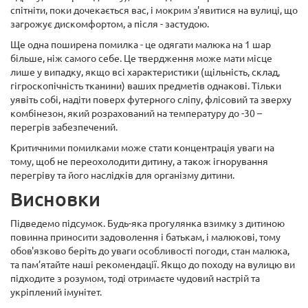
спітніти, поки дочекається вас, і мокрим з'явитися на вулиці, що
загрожує дискомфортом, а після - застудою.
Ще одна поширена помилка - це одягати малюка на 1 шар
більше, ніж самого себе. Це твердження може мати місце
лише у випадку, якщо всі характеристики (щільність, склад,
гігроскопічність тканини) ваших предметів однакові. Тільки
уявіть собі, надіти поверх футерного сліпу, флісовий та зверху
комбінезон, який розрахований на температуру до -30 –
перегрів забезпечений.
Критичними помилками може стати концентрація уваги на
тому, щоб не переохолодити дитину, а також ігнорування
перегріву та його наслідків для організму дитини.
Висновки
Підведемо підсумок. Будь-яка прогулянка взимку з дитиною
повинна приносити задоволення і батькам, і малюкові, тому
обов'язково беріть до уваги особливості погоди, стан малюка,
та пам’ятайте наші рекомендації. Якщо до походу на вулицю ви
підходите з розумом, тоді отримаєте чудовий настрій та
укріплений імунітет.