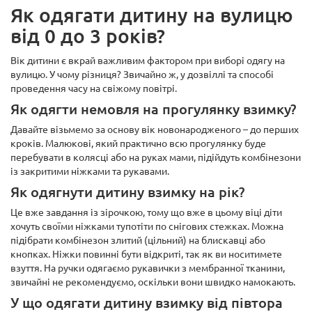
Як одягати дитину на вулицю
від 0 до 3 років?
Вік дитини є вкрай важливим фактором при виборі одягу на
вулицю. У чому різниця? Звичайно ж, у дозвіллі та способі
проведення часу на свіжому повітрі.
Як одягти немовля на прогулянку взимку?
Давайте візьмемо за основу вік новонародженого – до перших
кроків. Малюкові, який практично всю прогулянку буде
перебувати в колясці або на руках мами, підійдуть комбінезони
із закритими ніжками та рукавами.
Як одягнути дитину взимку на рік?
Це вже завдання із зірочкою, тому що вже в цьому віці діти
хочуть своїми ніжками тупотіти по снігових стежках. Можна
підібрати комбінезон злитий (цільний) на блискавці або
кнопках. Ніжки повинні бути відкриті, так як ви носитимете
взуття. На ручки одягаємо рукавички з мембранної тканини,
звичайні не рекомендуємо, оскільки вони швидко намокають.
У що одягати дитину взимку від півтора