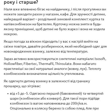
року і старше?
Маля вже впевнено бігає на майданчику, і після прогулянки ви
можете заходити разом у магазин, кафе. Для зручності дитини,
найкращий варіант – роздільний зимовий комплект: куртка та
напівкомбінезон на бретелях. Курточку можна зняти в будь-
якому приміщенні, щоб дитині не було жарко і вона не ходила
мокрою.
Якщо погода за вікном підходить і у вас є настрій вийти на
свіже повітря, давайте розберемося, який необхідний одяг для
новонароджених взимку, залежно від температури.
Зараз активно використовуються синтетичні матеріали: Isosoft,
Hollowfiber, Fibertec, Thermafil, Thinsulate. Вони набагато
практичніші за свої натуральні аналоги (вовну, пух). Теплоту
комбінезонів визначатиме щільність утеплювача.
Як одягнути дитину взимку в залежності від грамажу
прошарку, що зігріває:
від +5 до -5. Одягаємо перший (бавовняний) та четвертий
шари (комбінезон або конверт). Для такої пори підійде
комбінезон із вагою наповнювача до 200г/кв.м.
Опціонально в коляску беремо із собою плед. Але при