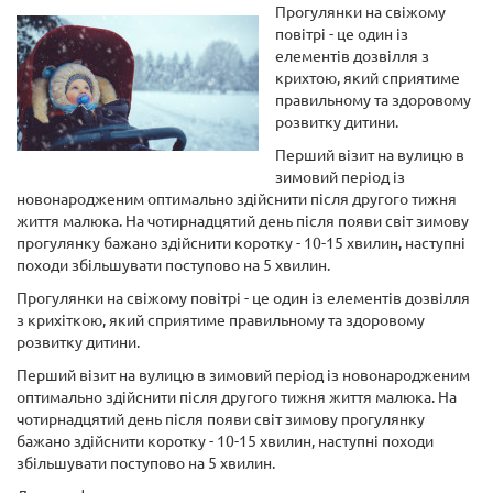
Прогулянки на свіжому
повітрі - це один із
елементів дозвілля з
крихтою, який сприятиме
правильному та здоровому
розвитку дитини.
Перший візит на вулицю в
зимовий період із
новонародженим оптимально здійснити після другого тижня
життя малюка. На чотирнадцятий день після появи світ зимову
прогулянку бажано здійснити коротку - 10-15 хвилин, наступні
походи збільшувати поступово на 5 хвилин.
Прогулянки на свіжому повітрі - це один із елементів дозвілля
з крихіткою, який сприятиме правильному та здоровому
розвитку дитини.
Перший візит на вулицю в зимовий період із новонародженим
оптимально здійснити після другого тижня життя малюка. На
чотирнадцятий день після появи світ зимову прогулянку
бажано здійснити коротку - 10-15 хвилин, наступні походи
збільшувати поступово на 5 хвилин.