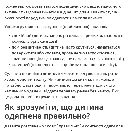
Кожен малюк розвивається індивідуально і, відповідно, його
активність відрізнятиметься від інших дітей. Оцініть ступінь
рухливості перед тим як одягнути немовля взимку.
Уявимо рухливість наступною (приблизною) шкалою:
спокійний (дитинка мирно розглядає предмети, грається в
колясці з брязкальцем);
помірна активність (дитина часто крутиться, намагається
повернутися або уповзти, проте легко заспокоюється,
знайшовши цікаву іграшку, і не намагається захопити світ);
активний (проявляються спроби захоплення всесвіту).
Судячи з поведінки дитини, ви можете регулювати шари чи
характеристики одягу. Чим активніша дитина, тим менше
потрібно шарів одягу, також варто переглянути щільність
натільних моделей і віддати перевагу речам без начосу. Рух –
це додатковий інструмент зігрівання.
Як зрозуміти, що дитина
одягнена правильно?
Давайте розглянемо слово "правильно" у контексті одягу для