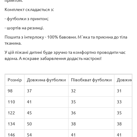
принтом.
Комплект складається з:
- футболки з принтом;
- шортів на резинці.
Пошита з інтерлоку - 100% бавовни. Мʼяка та приємна до тіла
тканина.
У цій піжамі дитині буде зручно та комфортно проводити час
вдома. А яскраве забарвлення додасть настрою!
Розмір
Довжина футболки
Півобхват футболки
Довжина 
98
37
32
31
110
41
35
33
122
45
36
35
134
50
38
38
146
54
41
41