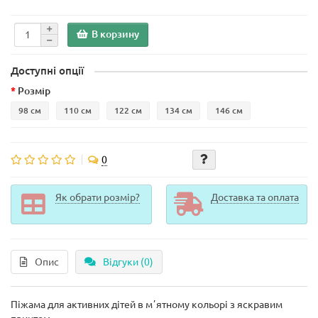
В корзину
Доступні опції
Розмір
98 см
110 см
122 см
134 см
146 см
0
Як обрати розмір?
Доставка та оплата
Опис
Відгуки (0)
Піжама для активних дітей в мʼятному кольорі з яскравим