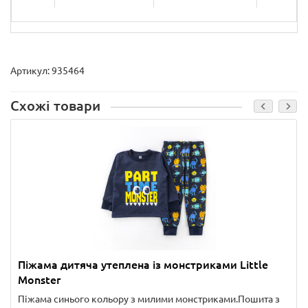
Артикул: 935464
Схожі товари
Піжама дитяча утеплена із монстриками Little
Monster
Піжама синього кольору з милими монстриками.Пошита з