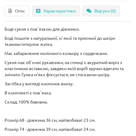
Опис
Характеристики
Відгуки (0)
Боді-сукня з повʼязкою для дівчинки.
Боді пошите з натуральної, мʼякої та приємної до шкіри
тканини інтерлок жатка.
Має забарвлення молочного кольору з сердечками.
Сукня має обʼємні рукавчики, на спинці є акуратний виріз з
еластичною вставкою, завдяки якій виріб зручно вдягати та
знімати. Гумка м'яко фіксується, не стискаючи шкіру.
Застібка у вигляді кнопочок внизу.
В комплекті є повʼязка.
Склад: 100% бавовна.
Розмір 68 - довжина 36 см, напівобхват 23 см.
Розмір 74 - довжина 39 см, напівобхват 24 см.