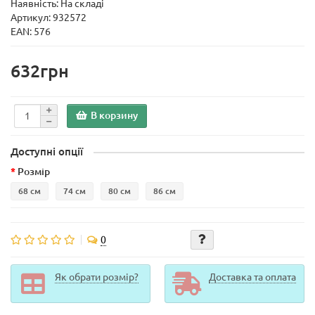
Наявність: На складі
Артикул: 932572
EAN: 576
632грн
В корзину
Доступні опції
Розмір
68 см
74 см
80 см
86 см
0
Як обрати розмір?
Доставка та оплата