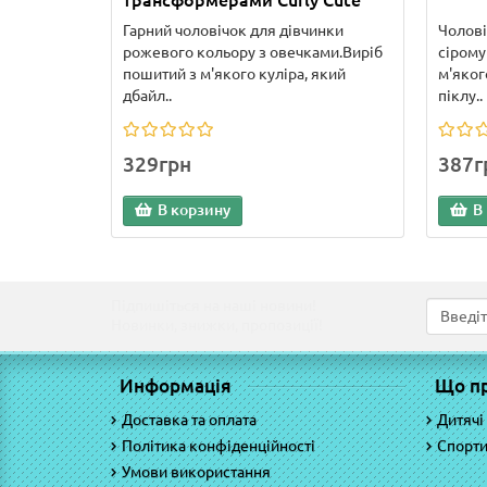
трансформерами Curly Cute
Гарний чоловічок для дівчинки
Чолові
рожевого кольору з овечками.Виріб
сірому
пошитий з м'якого куліра, який
м'яког
дбайл..
піклу..
329грн
387г
В корзину
В
Підпишіться на наші новини!
Новинки, знижки, пропозиції!
Информація
Що п
Доставка та оплата
Дитячі
Політика конфіденційності
Спорти
Умови використання