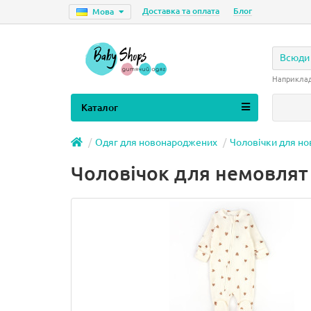
Доставка та оплата
Блог
Мова
Всюди
Наприкла
Каталог
Одяг для новонароджених
Чоловічки для н
Чоловічок для немовлят 