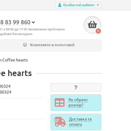
Особистий кабінет
8 83 99 860
Пт з 09:00 до 17:00 Замовлення приймаємо
0
одобово без вихідних.
Комплекти в пологовий
 Coffee hearts
e hearts
00324
900324
Як обрати
розмір?
Доставка та
оплата