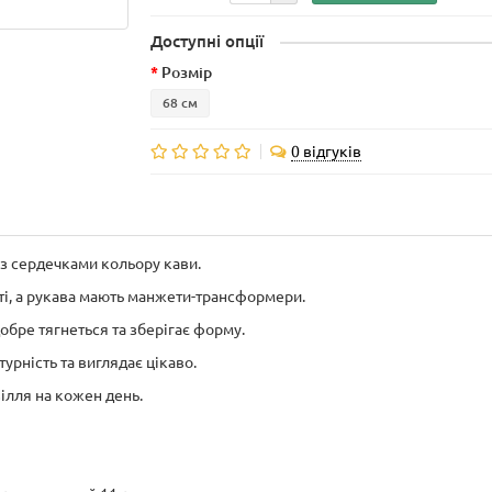
Доступні опції
Розмір
68 см
0 відгуків
з сердечками кольору кави.
иті, а рукава мають манжети-трансформери.
обре тягнеться та зберігає форму.
урність та виглядає цікаво.
вілля на кожен день.