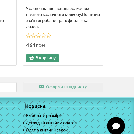
Чоловічок для новонароджених
ніжного молочного кольору.Пошитий
го
з м'якої рибани трансферлі, яка
дбайл..
461грн
В корзину
Оформити підписку
Корисне
Як обрати розмір?
Догляд за дитячим одягом
Одяг в дитячий садок