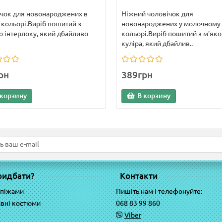
чок для новонароджених в
Ніжний чоловічок для
 кольорі.Виріб пошитий з
новонароджених у молочному
о інтерлоку, який дбайливо
кольорі.Виріб пошитий з м'яко
куліра, який дбайлив..
рн
389грн
 корзину
В корзину
ридбати?
Контакти
 піжами
Пишіть нам і телефонуйте:
вні костюми
068 83 99 860
Viber