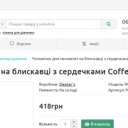
06
Пн-
д:
піжама для дівчинки
ціл
Відгуки
Акції
овонароджених
Чоловічок для немовлят на блискавці з сердечками
на блискавці з сердечками Coffe
Виробник:
Dexter`s
Модель:
9
Наявність: На складі
Артикул: 
418грн
В корзину
Кількість