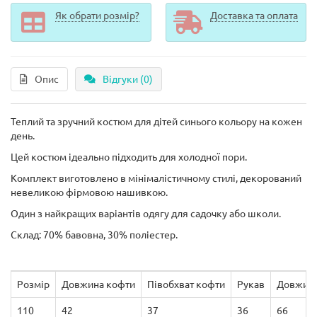
Як обрати розмір?
Доставка та оплата
Опис
Відгуки (0)
Теплий та зручний костюм для дітей синього кольору на кожен
день.
Цей костюм ідеально підходить для холодної пори.
Комплект виготовлено в мінімалістичному стилі, декорований
невеликою фірмовою нашивкою.
Один з найкращих варіантів одягу для садочку або школи.
Склад:
70% бавовна, 30% поліестер.
Розмір
Довжина кофти
Півобхват кофти
Рукав
Довжина
110
42
37
36
66