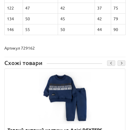
122
47
42
37
75
134
50
45
42
79
146
55
50
44
90
Артикул 729162
Схожі товари