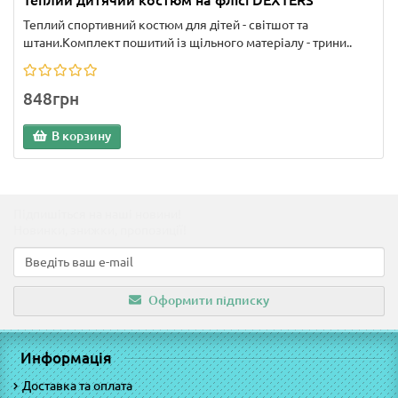
Теплий дитячий костюм на флісі DEXTERS
Теплий спортивний костюм для дітей - світшот та
штани.Комплект пошитий із щільного матеріалу - трини..
848грн
В корзину
Підпишіться на наші новини!
Новинки, знижки, пропозиції!
Оформити підписку
Информація
Доставка та оплата