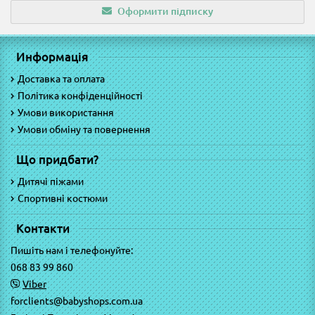
Оформити підписку
Информація
Доставка та оплата
Політика конфіденційності
Умови використання
Умови обміну та повернення
Що придбати?
Дитячі піжами
Спортивні костюми
Контакти
Пишіть нам і телефонуйте:
068 83 99 860
Viber
forclients@babyshops.com.ua