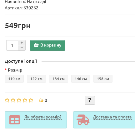
Наявність: На складі
Артикул: 630262
549грн
В корзину
Доступні опції
Розмір
110 см
122 см
134 см
146 см
158 см
0
Як обрати розмір?
Доставка та оплата