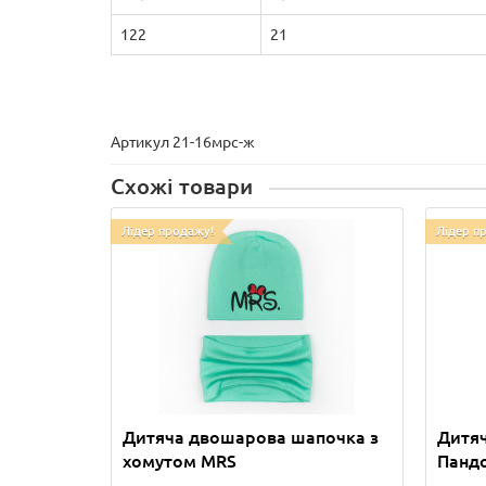
122
21
Артикул 21-16мрс-ж
Схожі товари
Лідер продажу!
Лідер п
Дитяча двошарова шапочка з
Дитяч
хомутом MRS
Панд