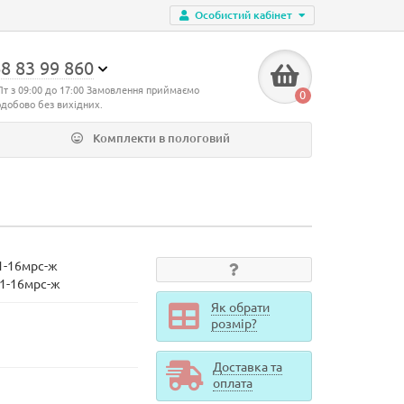
Особистий кабінет
8 83 99 860
Пт з 09:00 до 17:00 Замовлення приймаємо
0
одобово без вихідних.
Комплекти в пологовий
1-16мрс-ж
21-16мрс-ж
Як обрати
розмір?
Доставка та
оплата