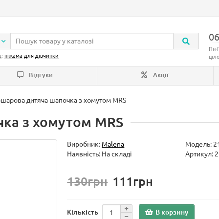
06
Пн-
д:
піжама для дівчинки
ціл
Відгуки
Акції
шарова дитяча шапочка з хомутом MRS
чка з хомутом MRS
Виробник:
Malena
Модель:
2
Наявність: На складі
Артикул: 
130грн
111грн
В корзину
Кількість