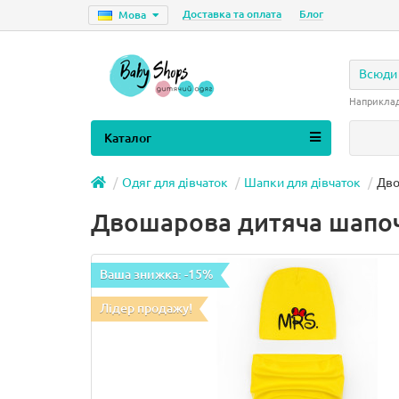
Доставка та оплата
Блог
Мова
Всюди
Наприкла
Каталог
Одяг для дівчаток
Шапки для дівчаток
Дво
Двошарова дитяча шапо
Ваша знижка: -15%
Лідер продажу!