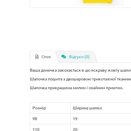
Опис
Відгуки (0)
Ваша
донечка
закохається
в
цю
яскраву
жовту
шапо
Шапочка
пошита
з
двошаровою
трикотажної
тканин
Шапочка
прикрашена
милим
і
охайним
принтом
.
Розмір
Ширина шапки
98
19
110
20