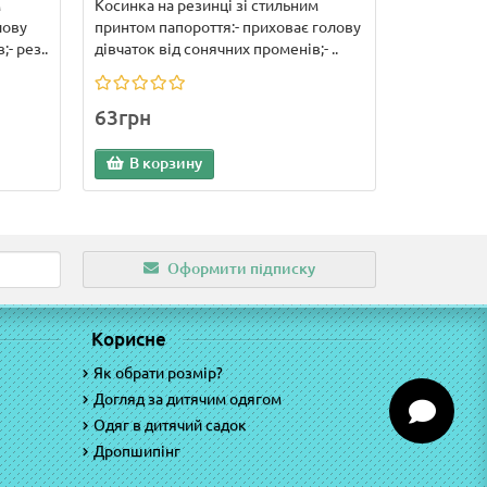
м
Косинка на резинці зі стильним
лову
принтом папороття:- приховає голову
- рез..
дівчаток від сонячних променів;- ..
63грн
В корзину
Оформити підписку
Корисне
Як обрати розмір?
Догляд за дитячим одягом
Одяг в дитячий садок
Дропшипінг