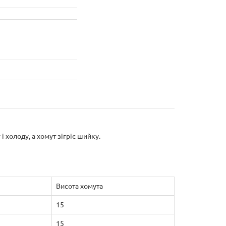
у
і
холоду
,
а
хомут
зігріє
шийку
.
Висота хомута
15
15