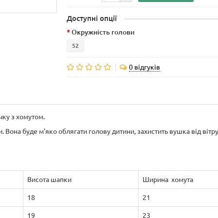
Доступні опції
Окружність голови
52
0 відгуків
чку
з
хомутом
.
и
.
Вона
буде
м'яко
облягати
голову
дитини
,
захистить
вушка
від
вітр
Висота шапки
Ширина хомута
18
21
19
23