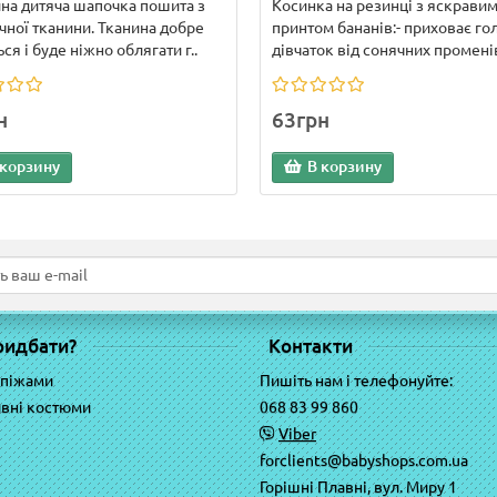
.
на дитяча шапочка пошита з
Косинка на резинці з яскрави
чної тканини. Тканина добре
принтом бананів:- приховає го
ся і буде ніжно облягати г..
дівчаток від сонячних променів;
н
63грн
 корзину
В корзину
ридбати?
Контакти
 піжами
Пишіть нам і телефонуйте:
вні костюми
068 83 99 860
Viber
forclients@babyshops.com.ua
Горішні Плавні, вул. Миру 1