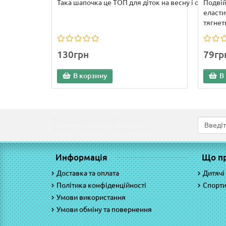
Така шапочка це ТОП для діток на весну і осінь. Во.
Подвій
еласти
тягнеть
130грн
79гр
В корзину
В
Підпишіться на наші новини!
Новинки, знижки, пропозиції!
Информація
Що п
Доставка та оплата
Дитячі
Політика конфіденційності
Спорти
Умови використання
Умови обміну та повернення