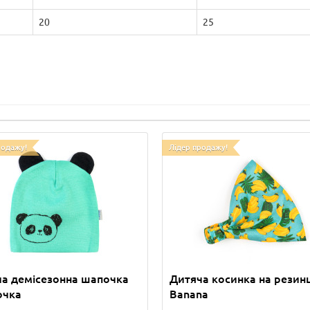
20
25
родажу!
Лідер продажу!
а демісезонна шапочка
Дитяча косинка на резинц
очка
Banana