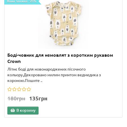
Ваша знижка: -25%
Боді-човник для немовлят з коротким рукавом
Crown
Літнє боді для новонароджених пісочного
кольору.Декоровано милим принтом ведмедика з
короною.Пошите ..
180грн
135грн
В корзину