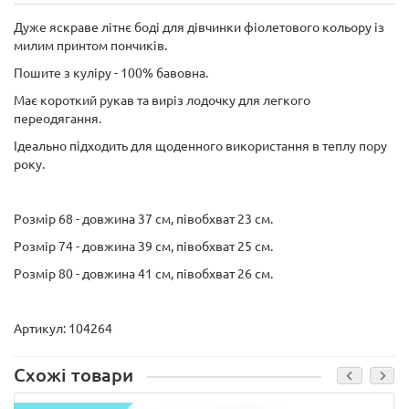
Дуже яскраве літнє боді для дівчинки фіолетового кольору із
милим принтом пончиків.
Пошите з куліру - 100% бавовна.
Має короткий рукав та виріз лодочку для легкого
переодягання.
Ідеально підходить для щоденного використання в теплу пору
року.
Розмір 68 - довжина 37 см, півобхват 23 см.
Розмір 74 - довжина 39 см, півобхват 25 см.
Розмір 80 - довжина 41 см, півобхват 26 см.
Артикул: 104264
Схожі товари