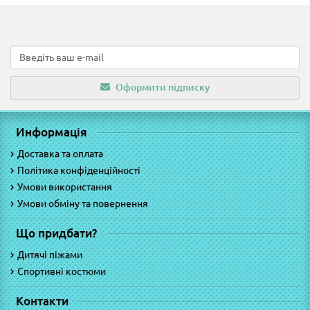
Підпишіться на наші новини!
Новинки, знижки, пропозиції!
Оформити підписку
Информація
Доставка та оплата
Політика конфіденційності
Умови використання
Умови обміну та повернення
Що придбати?
Дитячі піжами
Спортивні костюми
Контакти