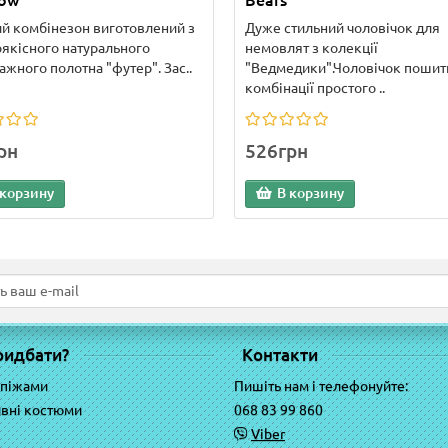
bow
Bears
й комбінезон виготовлений з
Дуже стильний чоловічок для
якісного натурального
немовлят з колекції
ажного полотна "футер". Зас..
"Ведмедики".Чоловічок пошит
комбінації простого ..
рн
526грн
 корзину
В корзину
ридбати?
Контакти
 піжами
Пишіть нам і телефонуйте:
вні костюми
068 83 99 860
Viber