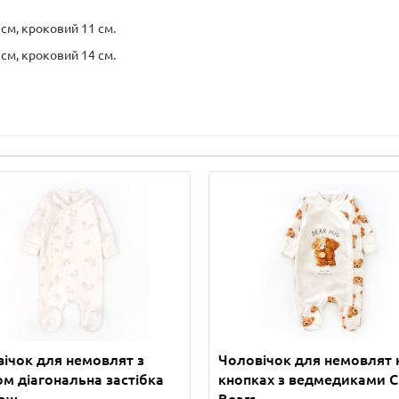
 см, кроковий 11 см.
 см, кроковий 14 см.
ічок для немовлят з
Чоловічок для немовлят 
ом діагональна застібка
кнопках з ведмедиками C