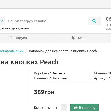
06
Пн-
д:
піжама для дівчинки
ціл
Відгуки
Акції
овонароджених
Чоловічок для немовлят на кнопках Peach
на кнопках Peach
Виробник:
Dexter`s
Модель:
1
Наявність: На складі
Артикул: 
389грн
В корзину
Кількість