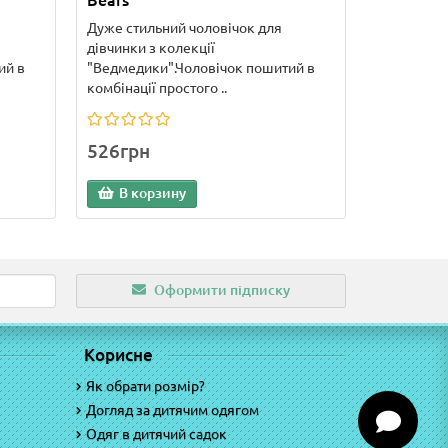
Bears
Дуже стильний чоловічок для
дівчинки з колекції
ий в
"Ведмедики".Чоловічок пошитий в
комбінації простого ..
526грн
В корзину
Оформити підписку
Корисне
Як обрати розмір?
Догляд за дитячим одягом
Одяг в дитячий садок