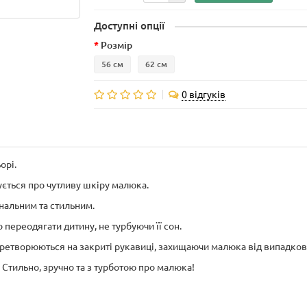
Доступні опції
Розмір
56 см
62 см
0 відгуків
орі.
ується про чутливу шкіру малюка.
інальним та стильним.
 переодягати дитину, не турбуючи її сон.
еретворюються на закриті рукавиці, захищаючи малюка від випадков
 Стильно, зручно та з турботою про малюка!