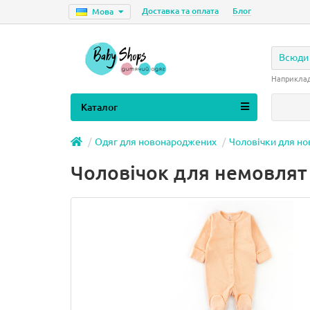
Доставка та оплата
Блог
Мова
Всюди
Наприкла
Каталог
Одяг для новонароджених
Чоловічки для н
Чоловічок для немовлят 