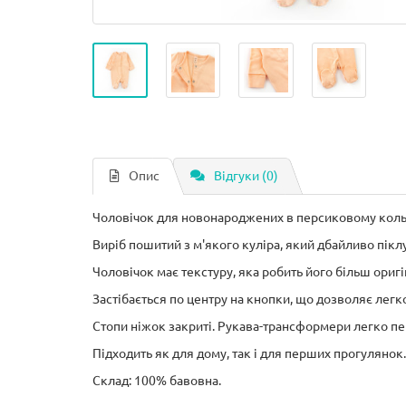
Опис
Відгуки (0)
Чоловічок для новонароджених в персиковому коль
Виріб пошитий з м'якого куліра, який дбайливо пікл
Чоловічок має текстуру, яка робить його більш ориг
Застібається по центру на кнопки, що дозволяє легко
Стопи ніжок закриті. Рукава-трансформери легко п
Підходить як для дому, так і для перших прогулянок.
Склад: 100% бавовна.