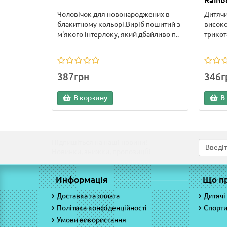
Rain
Чоловічок для новонароджених в
Дитячи
блакитному кольорі.Виріб пошитий з
високо
м'якого інтерлоку, який дбайливо п..
трикот
387грн
346г
В корзину
В
Підпишіться на наші новини!
Новинки, знижки, пропозиції!
Информація
Що п
Доставка та оплата
Дитячі
Політика конфіденційності
Спорти
Умови використання