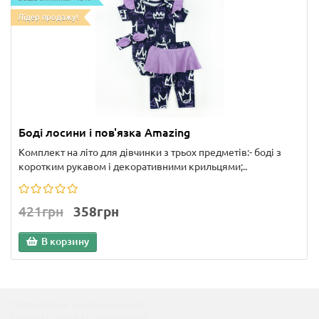
Лідер продажу!
Боді лосини і пов'язка Amazing
Комплект на літо для дівчинки з трьох предметів:- боді з
коротким рукавом і декоративними крильцями;..
421грн
358грн
В корзину
Підпишіться на наші новини!
Новинки, знижки, пропозиції!