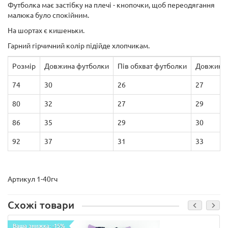
Футболка має застібку на плечі - кнопочки, щоб переодягання
малюка було спокійним.
На шортах є кишеньки.
Гарний гірчичний колір підійде хлопчикам.
Розмір
Довжина футболки
Пів обхват футболки
Довжина 
74
30
26
27
80
32
27
29
86
35
29
30
92
37
31
33
Артикул 1-40гч
Схожі товари
Ваша знижка: -15%