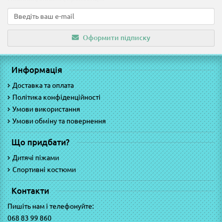
Оформити підписку
Информація
Доставка та оплата
Політика конфіденційності
Умови використання
Умови обміну та повернення
Що придбати?
Дитячі піжами
Спортивні костюми
Контакти
Пишіть нам і телефонуйте:
068 83 99 860