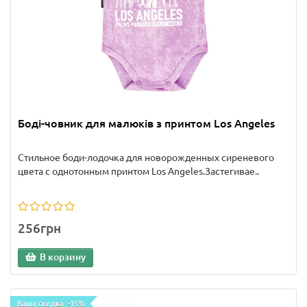
Боді-човник для малюків з принтом Los Angeles
Стильное боди-лодочка для новорожденных сиреневого
цвета с однотонным принтом Los Angeles.Застегивае..
256грн
В корзину
Ваша скидка: -15%