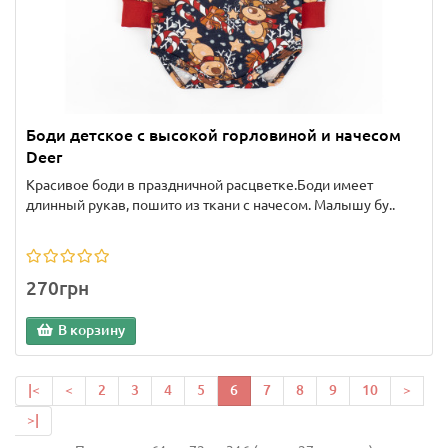
Боди детское с высокой горловиной и начесом
Deer
Красивое боди в праздничной расцветке.Боди имеет
длинный рукав, пошито из ткани с начесом. Малышу бу..
270грн
В корзину
|<
<
2
3
4
5
6
7
8
9
10
>
>|