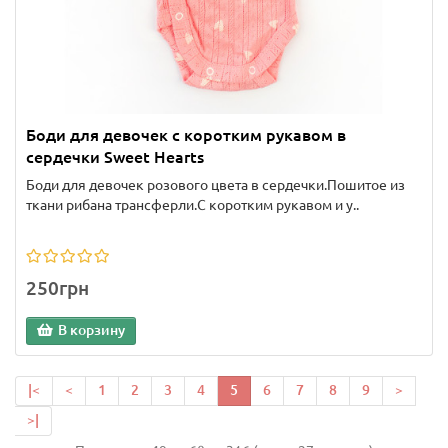
Боди для девочек с коротким рукавом в
сердечки Sweet Hearts
Боди для девочек розового цвета в сердечки.Пошитое из
ткани рибана трансферли.С коротким рукавом и у..
250грн
В корзину
|<
<
1
2
3
4
5
6
7
8
9
>
>|