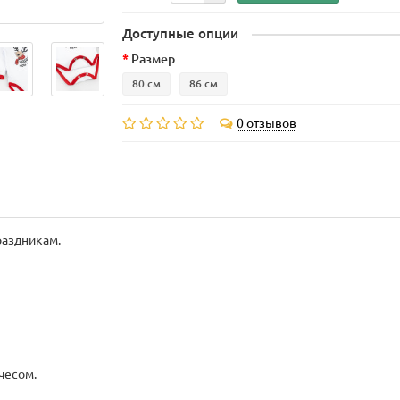
Доступные опции
Размер
80 см
86 см
0 отзывов
раздникам.
чесом.