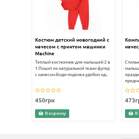
Костюм детский новогодний с
Компл
начесом с принтом машинки
начес
Machine
Теплый костюмчик для малышей 2 в
Стильн
1.Пошит из натуральной ткани футер
малыш
с начесом.Боди-лодочка удобно од..
праздн
предме
450грн
473г
В корзину
В