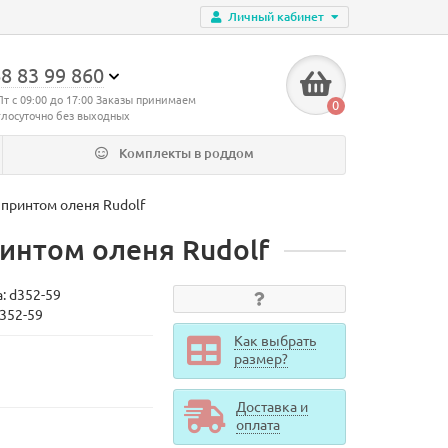
Личный кабинет
8 83 99 860
Пт с 09:00 до 17:00 Заказы принимаем
0
глосуточно без выходных
Комплекты в роддом
 принтом оленя Rudolf
ринтом оленя Rudolf
а:
d352-59
d352-59
Как выбрать
размер?
Доставка и
оплата