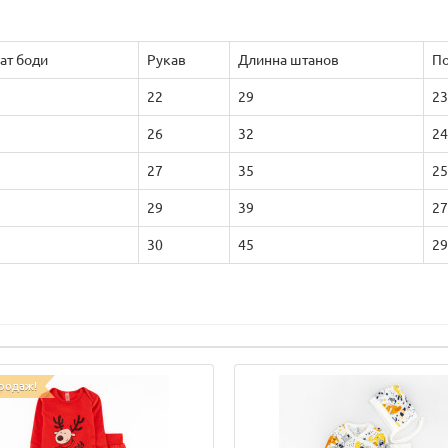
ат боди
Рукав
Длинна штанов
По
22
29
23
26
32
24
27
35
25
29
39
27
30
45
29
родаж!