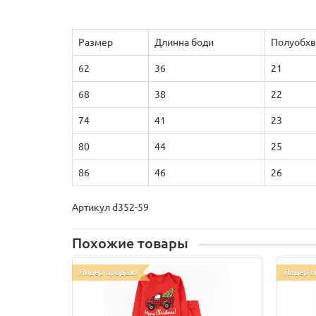
Размер
Длинна боди
Полуобхв
62
36
21
68
38
22
74
41
23
80
44
25
86
46
26
Артикул d352-59
Похожие товары
Лидер продаж!
Лидер п