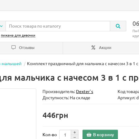
06
Пн-
:
пижама для девочки
кру
Отзывы
Акции
я малышей
Комплект праздничный для мальчика с начесом 3 в 1 с
я мальчика с начесом 3 в 1 с п
Производитель:
Dexter`s
Код товар
Доступность: На складе
Артикул: 
446грн
В корзину
Кол-во