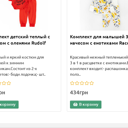
ект детский теплый с
Комплект для малышей 3 
ом с оленями Rudolf
начесом с енотиками Rac
ый и яркий костюм для
Красивый нежный тепленький
ей к зимним
3 в 1 в расцветке с енотиками.
икам.Состоит из 2-х
комплект входит:- распашонка;
тов:- боди лодочка;- шт..
полз..
рн
434грн
 корзину
В корзину